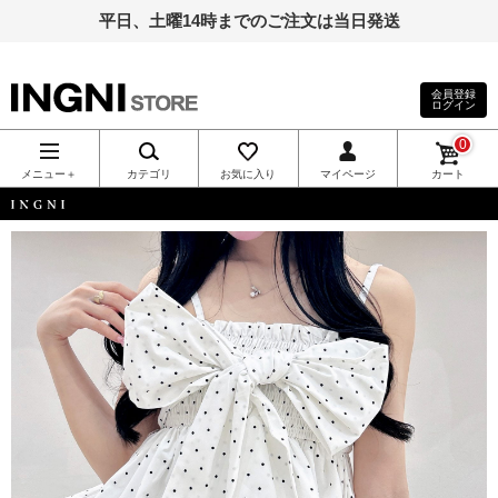
平日、土曜14時までのご注文は当日発送
会員登録
ログイン
INGNI（イン
0
グ）公式通
メニュー＋
カテゴリ
お気に入り
マイページ
カート
販｜INGNI
INGNI
STORE