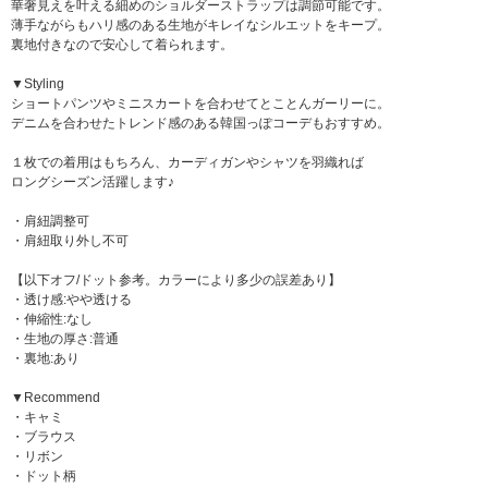
華奢見えを叶える細めのショルダーストラップは調節可能です。
薄手ながらもハリ感のある生地がキレイなシルエットをキープ。
裏地付きなので安心して着られます。
▼Styling
ショートパンツやミニスカートを合わせてとことんガーリーに。
デニムを合わせたトレンド感のある韓国っぽコーデもおすすめ。
１枚での着用はもちろん、カーディガンやシャツを羽織れば
ロングシーズン活躍します♪
・肩紐調整可
・肩紐取り外し不可
【以下オフ/ドット参考。カラーにより多少の誤差あり】
・透け感:やや透ける
・伸縮性:なし
・生地の厚さ:普通
・裏地:あり
▼Recommend
・キャミ
・ブラウス
・リボン
・ドット柄