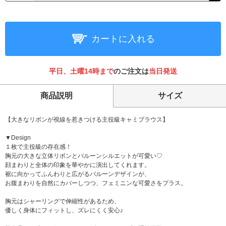
カートに入れる
平日、土曜14時まで
のご注文は
当日発送
商品説明
サイズ
【大きなリボンが視線を惹きつける主役級キャミブラウス】
▼Design
１枚で主役級の存在感！
胸元の大きな立体リボンとバルーンシルエットが可愛い♡
顔まわりと全体の印象を華やかに演出してくれます。
裾に向かってふんわりと広がるバルーンデザインが、
お腹まわりを自然にカバーしつつ、フェミニンな可愛さをプラス。
胸元はシャーリングで伸縮性があるため、
優しく身体にフィットし、ズレにくく安心♪