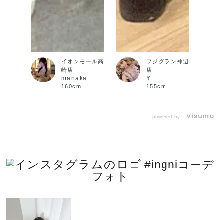
イオンモール高
フジグラン神辺
崎店
店
manaka
Y
160cm
155cm
powered by
#ingniコーデ
フォト