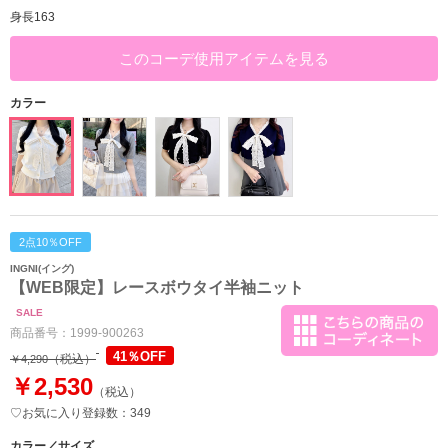
身長163
このコーデ使用アイテムを見る
カラー
2点10％OFF
INGNI(イング)
【WEB限定】レースボウタイ半袖ニット
SALE
商品番号：
1999-900263
41％OFF
（税込）
￥4,290
￥2,530
（税込）
♡お気に入り登録数：349
カラー／サイズ