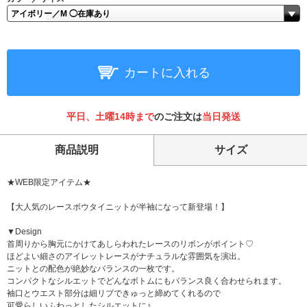
カートに入れる
平日、土曜14時まで
のご注文は
当日発送
商品説明
サイズ
★WEB限定アイテム★
【大人気のレースボウタイニットが半袖になって新登場！】
▼Design
首周りから胸元にかけてあしらわれたレースのリボンがポイント♡
ほどよい細さのアイレットレースがナチュラルな雰囲気を演出。
ニットとの配色が絶妙なバランスの一枚です。
コンパクトなシルエットでどんなボトムにもバランス良く合わせられます。
袖口とウエスト部分は細リブできゅっと締めてくれるので
可愛らしいふわっとしたシルエットに♪