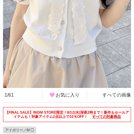
1/61
お気に入り
すべての画像
【FINAL SALE】INGNI STORE限定！8/12(水)深夜2時まで！新作もセールア
イテムも！対象アイテム2点以上で10％OFF！
すべての対象商品
アイボリー／M ◯