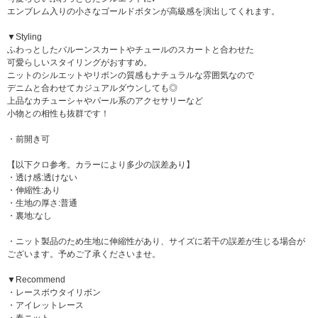
エンブレム入りの小さなゴールドボタンが高級感を演出してくれます。
▼Styling
ふわっとしたバルーンスカートやチュールのスカートと合わせた
可愛らしいスタイリングがおすすめ。
ニットのシルエットやリボンの質感もナチュラルな雰囲気なので
デニムと合わせてカジュアルダウンしても◎
上品なカチューシャやパール系のアクセサリーなど
小物との相性も抜群です！
・前開き可
【以下クロ参考。カラーにより多少の誤差あり】
・透け感:透けない
・伸縮性:あり
・生地の厚さ:普通
・裏地:なし
・ニット製品のため生地に伸縮性があり、サイズに若干の誤差が生じる場合が
ございます。予めご了承くださいませ。
▼Recommend
・レースボウタイリボン
・アイレットレース