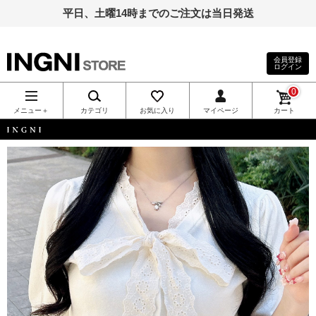
平日、土曜14時までのご注文は当日発送
会員登録
ログイン
INGNI（イン
0
グ）公式通
メニュー＋
カテゴリ
お気に入り
マイページ
カート
販｜INGNI
INGNI
STORE