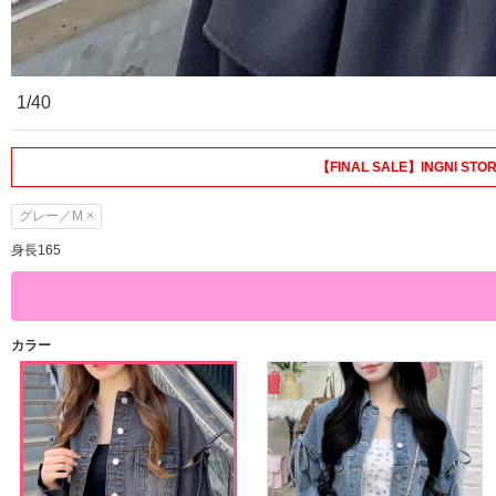
1/40
【FINAL SALE】INGNI
グレー／M ×
身長165
カラー