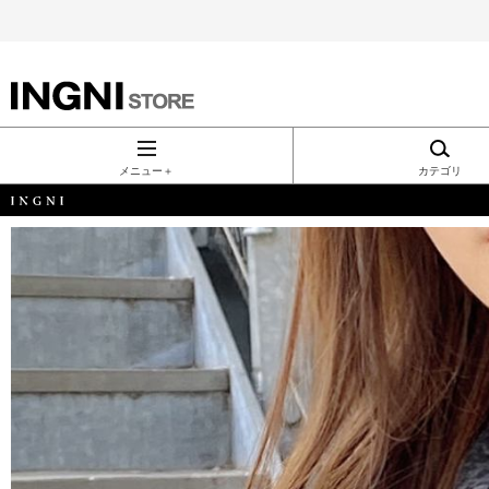
INGNI（イン
グ）公式通
メニュー＋
カテゴリ
販｜INGNI
STORE