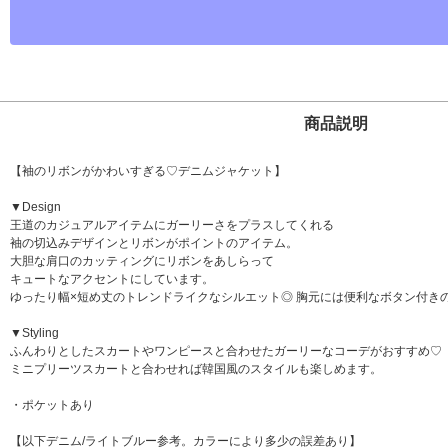
商品説明
【袖のリボンがかわいすぎる♡デニムジャケット】
▼Design
王道のカジュアルアイテムにガーリーさをプラスしてくれる
袖の切込みデザインとリボンがポイントのアイテム。
大胆な肩口のカッティングにリボンをあしらって
キュートなアクセントにしています。
ゆったり幅×短め丈のトレンドライクなシルエット◎ 胸元には便利なボタン付き
▼Styling
ふんわりとしたスカートやワンピースと合わせたガーリーなコーデがおすすめ♡
ミニプリーツスカートと合わせれば韓国風のスタイルも楽しめます。
・ポケットあり
【以下デニム/ライトブルー参考。カラーにより多少の誤差あり】