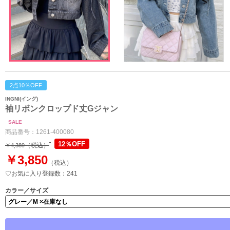
2点10％OFF
INGNI(イング)
袖リボンクロップド丈Gジャン
SALE
商品番号：
1261-400080
12％OFF
（税込）
￥4,389
￥3,850
（税込）
♡お気に入り登録数：241
カラー／サイズ