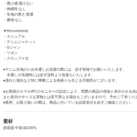
・透け感:透けない
・伸縮性:なし
・生地の厚さ:普通
・裏地:なし
▼Recommend
・カジュアル
・デニムジャケット
・Gジャン
・リボン
・クロップド丈
●デニム生地のため水通しお洗濯の際には、必ず単独でお願いいたします。
水通しや洗濯時には必ず染料より色落ちいたします。
●濡れた場合など特に摩擦による色移りも生じる可能性がございます。
●お客様のスマホ/PCのモニターの設定により、実際の商品の色味と表示される
また表示のサイズも実物とは若干異なる場合もございますので、予めご了承くだ
●着用、お取り扱いの際は、商品に付いている品質表示を必ずご確認ください。
素材
原産国 中国 綿100%