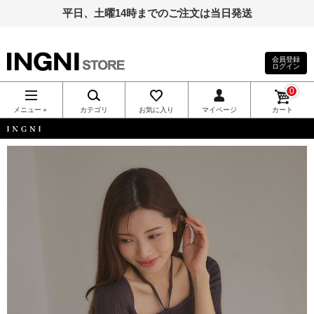
平日、土曜14時までのご注文は当日発送
会員登録
ログイン
INGNI（イン
0
グ）公式通
メニュー＋
カテゴリ
お気に入り
マイページ
カート
販｜INGNI
INGNI
STORE