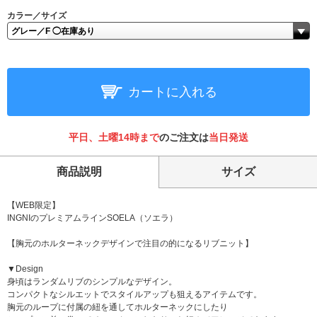
カラー／サイズ
カートに入れる
平日、土曜14時まで
のご注文は
当日発送
商品説明
サイズ
【WEB限定】
INGNIのプレミアムラインSOELA（ソエラ）
【胸元のホルターネックデザインで注目の的になるリブニット】
▼Design
身頃はランダムリブのシンプルなデザイン。
コンパクトなシルエットでスタイルアップも狙えるアイテムです。
胸元のループに付属の紐を通してホルターネックにしたり