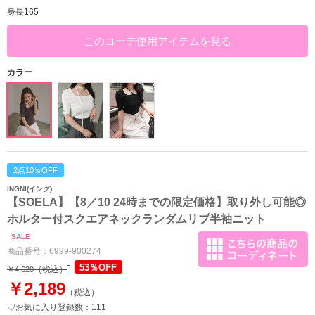
身長165
このコーデ使用アイテムを見る
カラー
2点10％OFF
INGNI(イング)
【SOELA】【8／10 24時までの限定価格】取り外し可能◎
ホルター付スクエアネックランダムリブ半袖ニット
SALE
商品番号：
6999-900274
53％OFF
（税込）
￥4,620
￥2,189
（税込）
♡お気に入り登録数：111