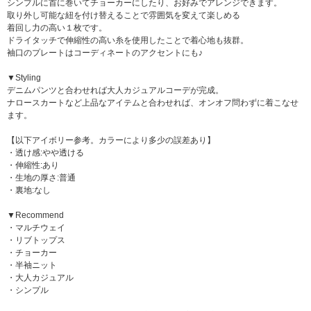
シンプルに首に巻いてチョーカーにしたり、お好みでアレンジできます。
取り外し可能な紐を付け替えることで雰囲気を変えて楽しめる
着回し力の高い１枚です。
ドライタッチで伸縮性の高い糸を使用したことで着心地も抜群。
袖口のプレートはコーディネートのアクセントにも♪
▼Styling
デニムパンツと合わせれば大人カジュアルコーデが完成。
ナロースカートなど上品なアイテムと合わせれば、オンオフ問わずに着こなせ
ます。
【以下アイボリー参考。カラーにより多少の誤差あり】
・透け感:やや透ける
・伸縮性:あり
・生地の厚さ:普通
・裏地:なし
▼Recommend
・マルチウェイ
・リブトップス
・チョーカー
・半袖ニット
・大人カジュアル
・シンプル