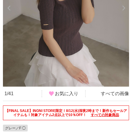
1/41
お気に入り
すべての画像
【FINAL SALE】INGNI STORE限定！8/12(水)深夜2時まで！新作もセールア
イテムも！対象アイテム2点以上で10％OFF！
すべての対象商品
グレー／F ◯