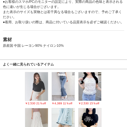
●お客様のスマホ/PCのモニターの設定により、実際の商品の色味と表示される
色に違いが生じる場合がございます。
また表示のサイズも実物とは若干異なる場合もございますので、予めご了承く
ださい。
●着用、お取り扱いの際は、商品に付いている品質表示を必ずご確認ください。
素材
原産国 中国 レーヨン90% ナイロン10%
よく一緒に見られているアイテム
￥2,530
21％off
￥4,389
11％off
￥2,530
15％off