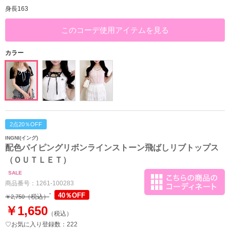
身長163
このコーデ使用アイテムを見る
カラー
2点20％OFF
INGNI(イング)
配色パイピングリボンラインストーン飛ばしリブトップス
（ＯＵＴＬＥＴ）
SALE
商品番号：
1261-100283
40％OFF
（税込）
￥2,750
￥1,650
（税込）
♡お気に入り登録数：222