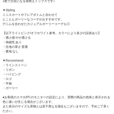
1枚で主役になる着映えトップスです♪
▼Styling
ミニスカートやフレアボトムと合わせて
とことんガーリーなコーデがおすすめです。
デニムを合わせたカジュアルガーリーコーデも◎
【以下ライトピンク/オフホワイト参考。カラーにより多少の誤差あり】
・透け感:やや透ける
・伸縮性:あり
・生地の厚さ:普通
・裏地:なし
▼Recommend
・ラインストーン
・リボン
・パイピング
・ロゴ
・半袖
・ガーリー
●お客様のスマホ/PCのモニターの設定により、実際の商品の色味と表示される
色に違いが生じる場合がございます。
また表示のサイズも実物とは若干異なる場合もございますので、予めご了承く
ださい。