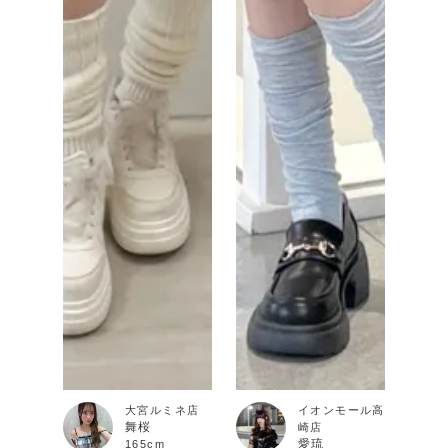
大宮ルミネ店
イオンモール高
舞桜
崎店
愛琉
165cm