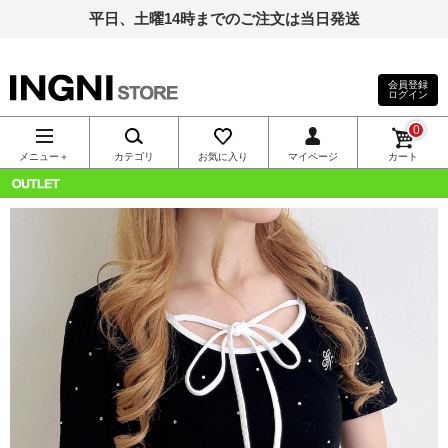
平日、土曜14時までのご注文は当日発送
会員登録
ログイン
INGNI（イン
0
グ）公式通
メニュー＋
カテゴリ
お気に入り
マイページ
カート
販｜INGNI
OUTLET
STORE