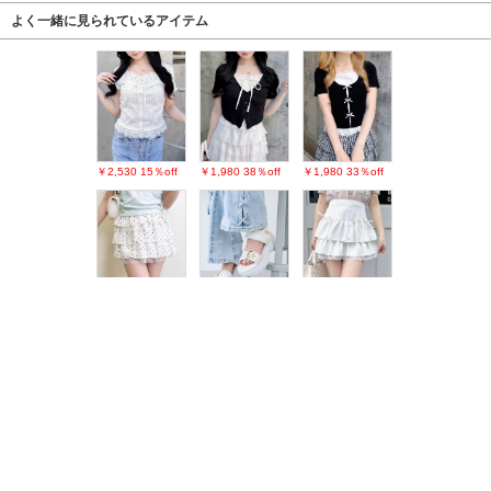
よく一緒に見られているアイテム
￥2,530
15％off
￥1,980
38％off
￥1,980
33％off
￥3,289
9％off
￥2,750
36％off
￥3,289
￥2,189
49％off
￥1,650
58％off
￥3,190
26％off