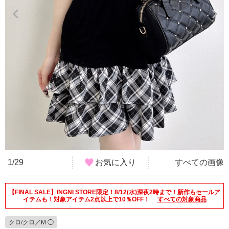
1/29
お気に入り
すべての画像
【FINAL SALE】INGNI STORE限定！8/12(水)深夜2時まで！新作もセールア
イテムも！対象アイテム2点以上で10％OFF！
すべての対象商品
クロ/クロ／M ◯