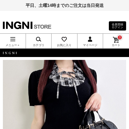
平日、土曜14時までのご注文は当日発送
会員登録
ログイン
INGNI（イン
0
グ）公式通
メニュー＋
カテゴリ
お気に入り
マイページ
カート
販｜INGNI
INGNI
STORE