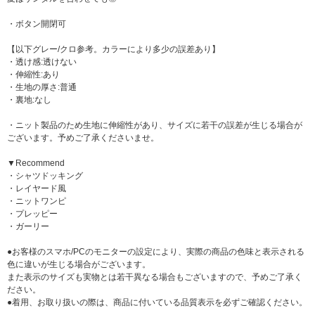
・ボタン開閉可
【以下グレー/クロ参考。カラーにより多少の誤差あり】
・透け感:透けない
・伸縮性:あり
・生地の厚さ:普通
・裏地:なし
・ニット製品のため生地に伸縮性があり、サイズに若干の誤差が生じる場合が
ございます。予めご了承くださいませ。
▼Recommend
・シャツドッキング
・レイヤード風
・ニットワンピ
・プレッピー
・ガーリー
●お客様のスマホ/PCのモニターの設定により、実際の商品の色味と表示される
色に違いが生じる場合がございます。
また表示のサイズも実物とは若干異なる場合もございますので、予めご了承く
ださい。
●着用、お取り扱いの際は、商品に付いている品質表示を必ずご確認ください。