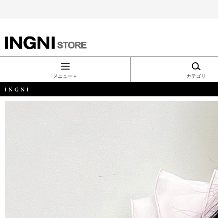
INGNI（イン
グ）公式通
メニュー＋
カテゴリ
販｜INGNI
STORE