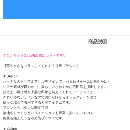
商品説明
クロとサックスはWEB限定カラーです♡
【華やかさをプラスしてくれる主役級ブラウス】
▼Design
たっぷりのトリプルフリルデザインで、顔まわりを一気に華やかに♪
シアー素材が軽やかで、夏らしいさわやかな雰囲気を演出します。
ほどよい透け感が上品な印象を与えてくれるアイテムです。
きれいめなデザインなのでお出かけからオフィスシーンまで
様々な場面で着用できる万能アイテムです。
フロントのボタンは開閉可能。
無地やドットなどバリエーションも豊富に揃っているので
何枚も揃えたくなる万能ブラウスです。
▼Styling