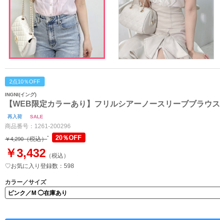
2点10％OFF
INGNI(イング)
【WEB限定カラーあり】フリルシアーノースリーブブラウス
再入荷
SALE
商品番号：
1261-200296
20％OFF
（税込）
￥4,290
￥3,432
（税込）
♡お気に入り登録数：598
カラー／サイズ