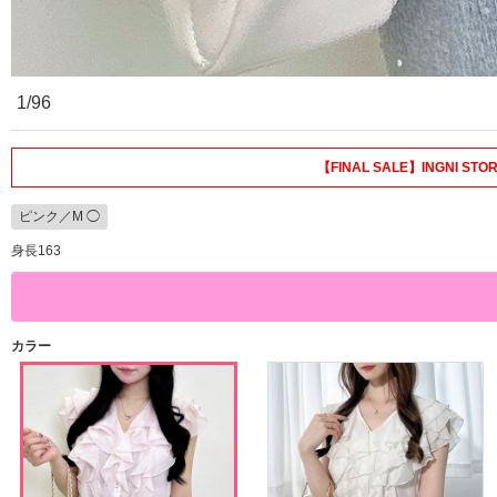
1/96
【FINAL SALE】INGNI
ピンク／M ◯
身長163
カラー