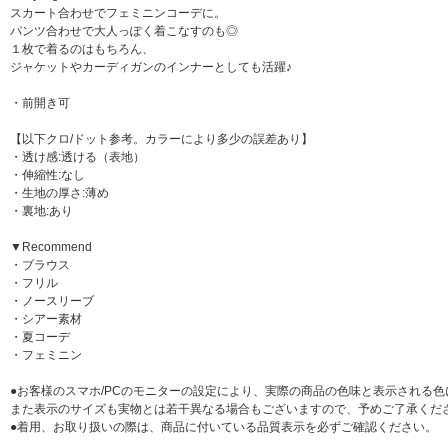
スカート合わせでフェミニンコーデに。
パンツ合わせで大人っぽく着こなすのも◎
１枚で着るのはもちろん、
ジャケットやカーディガンのインナーとしても活躍♪
・前開き可
【以下クロ/ドット参考。カラーにより多少の誤差あり】
・透け感:透ける（表地）
・伸縮性:なし
・生地の厚さ:薄め
・裏地:あり
▼Recommend
・ブラウス
・フリル
・ノースリーブ
・シアー素材
・夏コーデ
・フェミニン
●お客様のスマホ/PCのモニターの設定により、実際の商品の色味と表示される
また表示のサイズも実物とは若干異なる場合もございますので、予めご了承くだ
●着用、お取り扱いの際は、商品に付いている品質表示を必ずご確認ください。