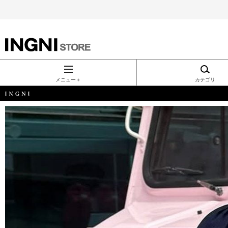
INGNI（イン
グ）公式通
メニュー＋
カテゴリ
販｜INGNI
STORE