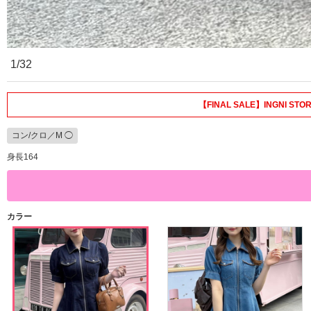
1/32
【FINAL SALE】INGNI
コン/クロ／M ◯
身長164
カラー