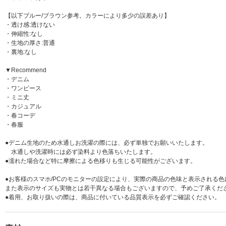
【以下ブルー/ブラウン参考。カラーにより多少の誤差あり】
・透け感:透けない
・伸縮性:なし
・生地の厚さ:普通
・裏地:なし
▼Recommend
・デニム
・ワンピース
・ミニ丈
・カジュアル
・春コーデ
・春服
●デニム生地のため水通しお洗濯の際には、必ず単独でお願いいたします。
水通しや洗濯時には必ず染料より色落ちいたします。
●濡れた場合など特に摩擦による色移りも生じる可能性がございます。
●お客様のスマホ/PCのモニターの設定により、実際の商品の色味と表示される
また表示のサイズも実物とは若干異なる場合もございますので、予めご了承くだ
●着用、お取り扱いの際は、商品に付いている品質表示を必ずご確認ください。