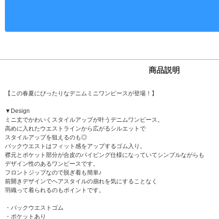
商品説明
【この春夏にぴったりなデニムミニワンピースが登場！】
▼Design
ミニ丈でかわいくスタイルアップが叶うデニムワンピース。
高めに入れたウエストラインから広がるシルエットで
スタイルアップを狙えるのも◎
バックウエストはフィット感をアップするゴム入り。
襟元とポケット部分が合皮のパイピング仕様になっていてシンプルながらも
デザイン性のあるワンピースです。
フロントジップなので脱ぎ着も簡単♪
前開きデザインでヘアスタイルの崩れを気にすることなく
羽織って着られるのもポイントです。
・バックウエストゴム
・ポケットあり