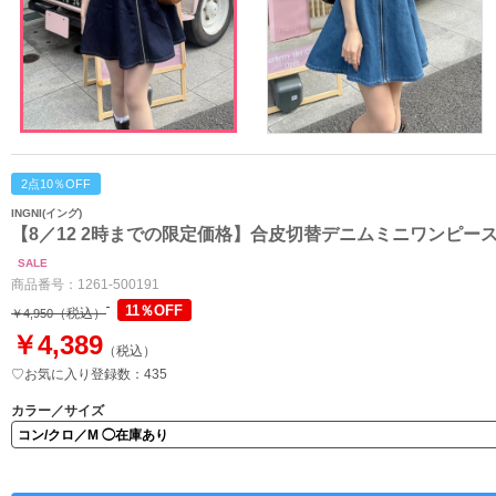
2点10％OFF
INGNI(イング)
【8／12 2時までの限定価格】合皮切替デニムミニワンピー
SALE
商品番号：
1261-500191
11％OFF
（税込）
￥4,950
￥4,389
（税込）
♡お気に入り登録数：435
カラー／サイズ