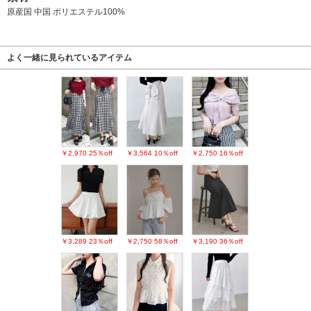
原産国 中国 ポリエステル100%
よく一緒に見られているアイテム
￥2,970
25％off
￥3,564
10％off
￥2,750
16％off
￥3,289
23％off
￥2,750
58％off
￥3,190
36％off