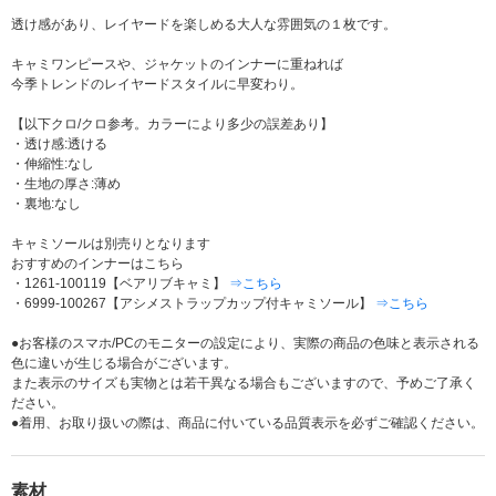
透け感があり、レイヤードを楽しめる大人な雰囲気の１枚です。
キャミワンピースや、ジャケットのインナーに重ねれば
今季トレンドのレイヤードスタイルに早変わり。
【以下クロ/クロ参考。カラーにより多少の誤差あり】
・透け感:透ける
・伸縮性:なし
・生地の厚さ:薄め
・裏地:なし
キャミソールは別売りとなります
おすすめのインナーはこちら
・1261-100119【ベアリブキャミ】
⇒こちら
・6999-100267【アシメストラップカップ付キャミソール】
⇒こちら
●お客様のスマホ/PCのモニターの設定により、実際の商品の色味と表示される
色に違いが生じる場合がございます。
また表示のサイズも実物とは若干異なる場合もございますので、予めご了承く
ださい。
●着用、お取り扱いの際は、商品に付いている品質表示を必ずご確認ください。
素材