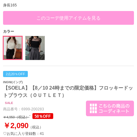
身長165
このコーデ使用アイテムを見る
カラー
2点20％OFF
INGNI(イング)
【SOELA】【8／10 24時までの限定価格】フロッキードッ
トブラウス（ＯＵＴＬＥＴ）
SALE
商品番号：
6999-200283
58％OFF
（税込）
￥4,950
￥2,090
（税込）
♡お気に入り登録数：41