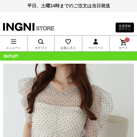
平日、土曜14時までのご注文は当日発送
会員登録
ログイン
INGNI（イン
0
グ）公式通
メニュー＋
カテゴリ
お気に入り
マイページ
カート
販｜INGNI
OUTLET
STORE