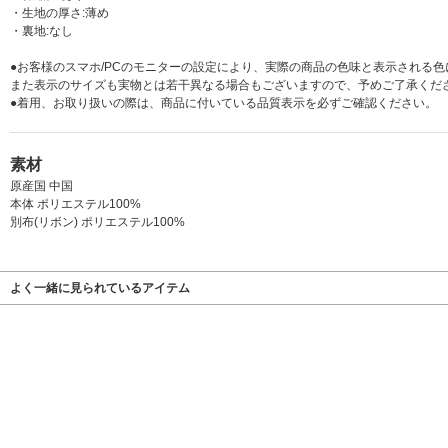
・生地の厚さ:薄め
・裏地:なし
●お客様のスマホ/PCのモニターの設定により、実際の商品の色味と表示される
また表示のサイズも実物とは若干異なる場合もございますので、予めご了承くだ
●着用、お取り扱いの際は、商品に付いている品質表示を必ずご確認ください。
素材
原産国 中国
本体 ポリエステル100%
別布(リボン) ポリエステル100%
よく一緒に見られているアイテム