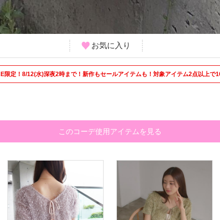
お気に入り
 STORE限定！8/12(水)深夜2時まで！新作もセールアイテムも！対象アイテム2点以上で1
このコーデ使用アイテムを見る