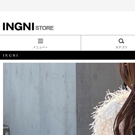
INGNI（イン
グ）公式通
メニュー＋
カテゴリ
販｜INGNI
STORE