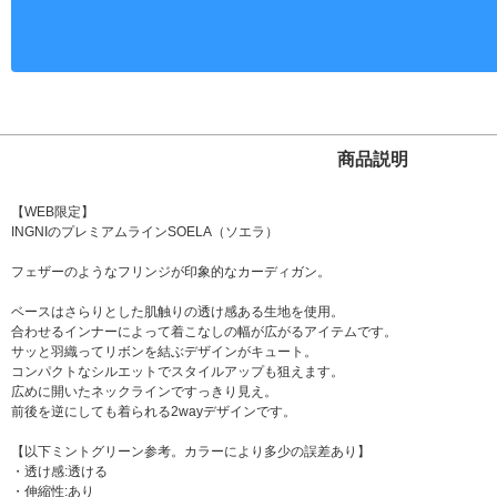
商品説明
【WEB限定】
INGNIのプレミアムラインSOELA（ソエラ）
フェザーのようなフリンジが印象的なカーディガン。
ベースはさらりとした肌触りの透け感ある生地を使用。
合わせるインナーによって着こなしの幅が広がるアイテムです。
サッと羽織ってリボンを結ぶデザインがキュート。
コンパクトなシルエットでスタイルアップも狙えます。
広めに開いたネックラインですっきり見え。
前後を逆にしても着られる2wayデザインです。
【以下ミントグリーン参考。カラーにより多少の誤差あり】
・透け感:透ける
・伸縮性:あり