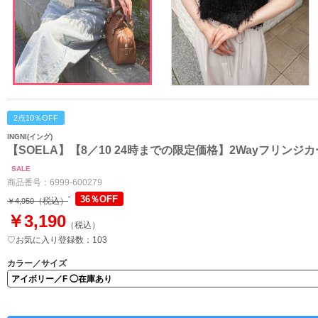
2点10％OFF
INGNI(イング)
【SOELA】【8／10 24時までの限定価格】2Wayフリンジ
SALE
商品番号：
6999-600279
36％OFF
（税込）
￥4,950
￥3,190
（税込）
♡お気に入り登録数：103
カラー／サイズ