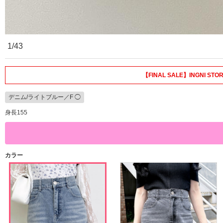
1/43
【FINAL SALE】INGNI
デニム/ライトブルー／F ◯
身長155
カラー