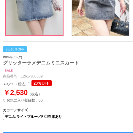
2点10％OFF
INGNI(イング)
グリッターラメデニムミニスカート
SALE
商品番号：
1261-300309
23％OFF
（税込）
￥3,289
￥2,530
（税込）
♡お気に入り登録数：66
カラー／サイズ