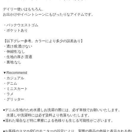
デイリー使いはもちろん、
お出かけやイベントシーンにもぴったりなアイテムです。
・バックウエストゴム
・ポケットあり
【以下グレー参考。カラーにより多少の誤差あり】
・透け感:透けない
・伸縮性:なし
・生地の厚さ:普通
・裏地:なし
▼Recommend
・カジュアル
・デニム
・ミニスカート
・ラメ
・グリッター
●デニム生地のため水通しお洗濯の際には、必ず単独でお願いいたします。
水通しや洗濯時には必ず染料より色落ちいたします。
●濡れた場合など特に摩擦による色移りも生じる可能性がございます。
●お客様のスマホ/PCのモニターの設定により、実際の商品の色味と表示される