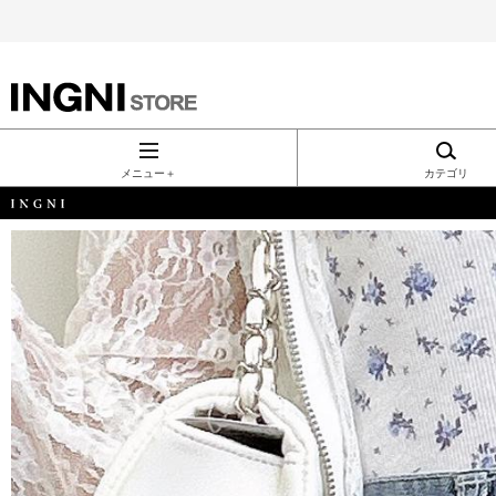
INGNI（イン
グ）公式通
メニュー＋
カテゴリ
販｜INGNI
STORE