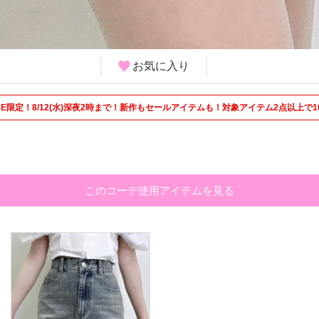
お気に入り
 STORE限定！8/12(水)深夜2時まで！新作もセールアイテムも！対象アイテム2点以上で1
このコーデ使用アイテムを見る