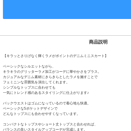
商品説明
【キラッとさりげなく輝くラメがポイントのデニムミニスカート】
ベーシックなシルエットながら、
キラキラのグリッターラメ加工がコーデに華やかさをプラス。
カジュアルなデニム素材にきらきらとしたラメを施すことで
フェミニンな雰囲気を演出してくれます。
シンプルなトップスに合わせても
一気にトレンド感のあるスタイリングに仕上がります♪
バックウエストはゴムになっているので着心地も快適。
ベーシックな5ポケットデザインで
どんなトップスにも合わせやすくなっています。
コンパクトなトップスやショート丈トップスと合わせれば、
バランスの良いスタイルアップコーデが完成します。