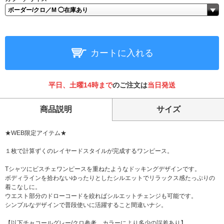
カートに入れる
平日、土曜14時まで
のご注文は
当日発送
商品説明
サイズ
★WEB限定アイテム★
１枚で計算ずくのレイヤードスタイルが完成するワンピース。
Tシャツにビスチェワンピースを重ねたようなドッキングデザインです。
ボディラインを拾わないゆったりとしたシルエットでリラックス感たっぷりの
着こなしに。
ウエスト部分のドローコードを絞ればシルエットチェンジも可能です。
シンプルなデザインで普段使いに活躍すること間違いナシ。
【以下チャコールグレー/クロ参考。カラーにより多少の誤差あり】