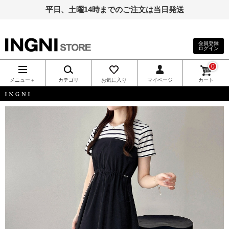
平日、土曜14時までのご注文は当日発送
会員登録
ログイン
INGNI（イン
0
グ）公式通
メニュー＋
カテゴリ
お気に入り
マイページ
カート
販｜INGNI
INGNI
STORE