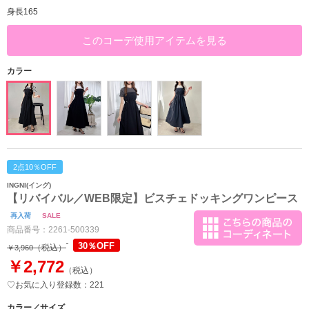
身長165
このコーデ使用アイテムを見る
カラー
2点10％OFF
INGNI(イング)
【リバイバル／WEB限定】ビスチェドッキングワンピース
再入荷
SALE
商品番号：
2261-500339
30％OFF
（税込）
￥3,960
￥2,772
（税込）
♡お気に入り登録数：221
カラー／サイズ