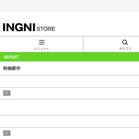
INGNI（イン
グ）公式通
メニュー＋
カテゴリ
販｜INGNI
秋物新作
STORE