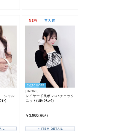
2点10％OFF
[ INGNI ]
イニシャル
レイヤード風ボレロ×チェック
ｲﾄ)
ニット(ｸﾛ/ｵﾌﾁｪｯｸ)
￥3,960(税込)