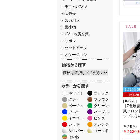
デニムパンツ
低身長
スカパン
夏小物
UV・冷房対策
リボン
セットアップ
オケージョン
2点10％O
ホワイト
ブラック
15％off
グレー
ブラウン
[ INGNI ]
ベージュ
グリーン
【7色展
風フロン
ブルー
パープル
ップス(ｵﾌﾎ
イエロー
ピンク
レッド
オレンジ
￥2,970
シルバー
ゴールド
￥2,530(
その他