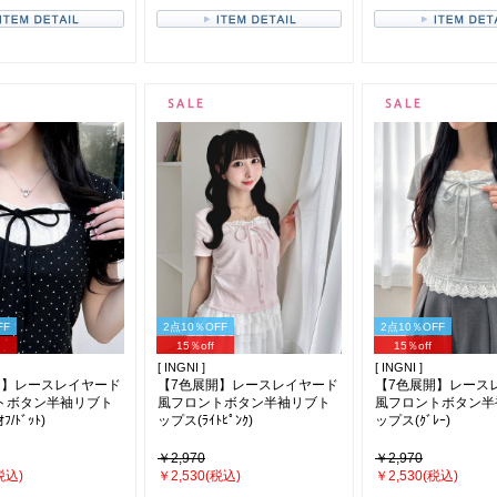
FF
2点10％OFF
2点10％OFF
15％off
15％off
[ INGNI ]
[ INGNI ]
開】レースレイヤード
【7色展開】レースレイヤード
【7色展開】レース
トボタン半袖リブト
風フロントボタン半袖リブト
風フロントボタン半
ﾌ/ﾄﾞｯﾄ)
ップス(ﾗｲﾄﾋﾟﾝｸ)
ップス(ｸﾞﾚｰ)
￥2,970
￥2,970
税込)
￥2,530(税込)
￥2,530(税込)