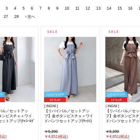
3
4
5
6
7
8
9
10
11
12
13
14
15
16
27
28
次へ
FF
2点10％OFF
2点10％OFF
10％off
10％off
[ INGNI ]
[ INGNI ]
バル／セットアッ
【リバイバル／セットアッ
【リバイバル／セッ
タンビスチェ＋ワイ
プ】金ボタンビスチェ＋ワイ
プ】金ボタンビスチ
ットアップ(ﾁｬｺｰﾙｸﾞ
ドパンツセットアップ(ｻｯｸｽ)
ドパンツセットアップ(
￥5,390
￥5,390
税込)
￥4,851(税込)
￥4,851(税込)