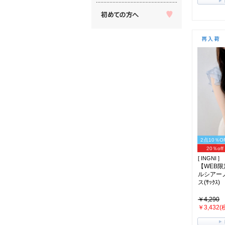
2点10％O
20％off
[ INGNI ]
【WEB
ルシアー
ス(ｻｯｸｽ)
￥4,290
￥3,432(