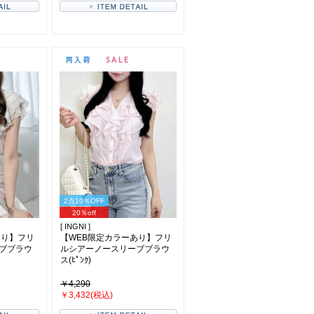
2点10％OFF
20％off
[ INGNI ]
あり】フリ
【WEB限定カラーあり】フリ
ブブラウ
ルシアーノースリーブブラウ
ス(ﾋﾟﾝｸ)
￥4,290
￥3,432(税込)