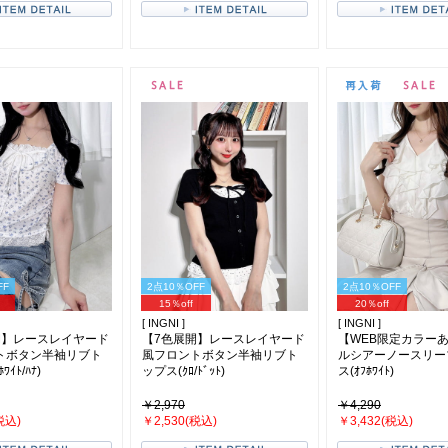
FF
2点10％OFF
2点10％OFF
15％off
20％off
[ INGNI ]
[ INGNI ]
開】レースレイヤード
【7色展開】レースレイヤード
【WEB限定カラー
トボタン半袖リブト
風フロントボタン半袖リブト
ルシアーノースリー
ﾜｲﾄ/ﾊﾅ)
ップス(ｸﾛ/ﾄﾞｯﾄ)
ス(ｵﾌﾎﾜｲﾄ)
￥2,970
￥4,290
税込)
￥2,530(税込)
￥3,432(税込)