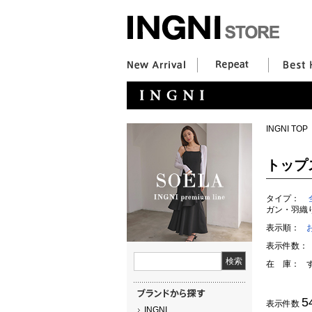
INGNI TOP
トップ
タイプ：
ガン・羽織
表示順：
表示件数：
在 庫：
5
表示件数
INGNI