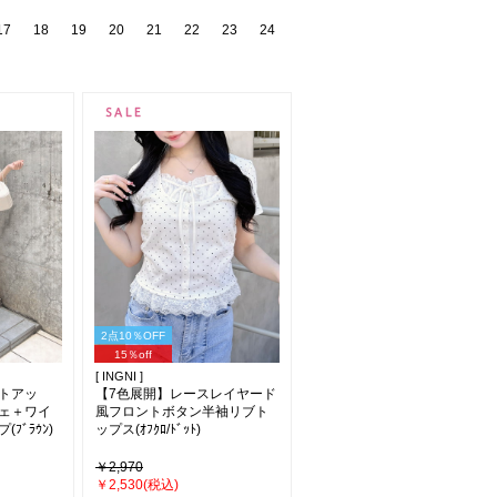
17
18
19
20
21
22
23
24
2点10％OFF
15％off
[ INGNI ]
トアッ
【7色展開】レースレイヤード
ェ＋ワイ
風フロントボタン半袖リブト
ﾌﾞﾗｳﾝ)
ップス(ｵﾌｸﾛ/ﾄﾞｯﾄ)
￥2,970
￥2,530(税込)