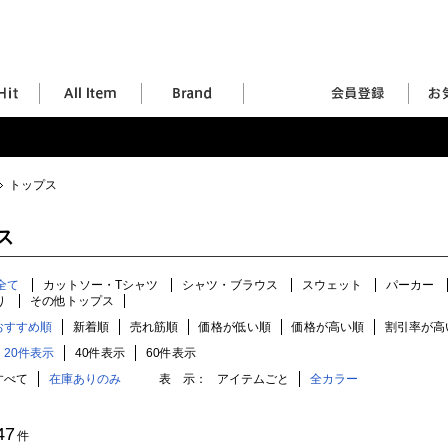
トップス
ス
全て
カットソー・Tシャツ
シャツ・ブラウス
スウェット
パーカー
り
その他トップス
おすすめ順
新着順
売れ筋順
価格が低い順
価格が高い順
割引率が高
20件表示
40件表示
60件表示
すべて
在庫ありのみ
表 示：
アイテムごと
全カラー
47
件