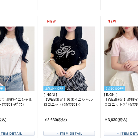
FF
2点10％OFF
2点10％OFF
[ INGNI ]
[ INGNI ]
限定】装飾イニシャル
【WEB限定】装飾イニシャル
【WEB限定】装飾
ﾌﾎﾜｲﾄ/ﾋﾟﾝｸ)
ロゴニット(ｸﾛ/ｵﾌﾎﾜｲﾄ)
ロゴニット(ﾋﾟﾝｸ/ｵﾌﾎﾜ
税込)
￥3,630(税込)
￥3,630(税込)