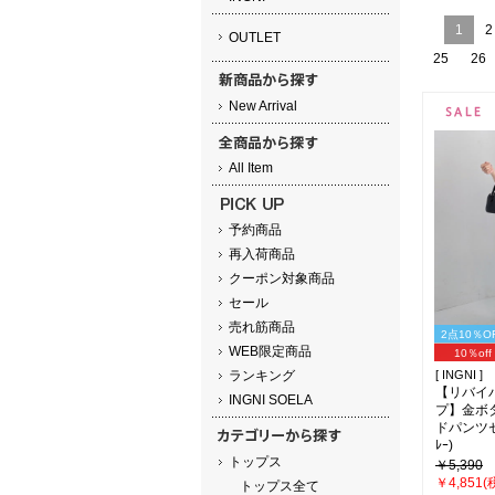
1
2
OUTLET
25
26
New Arrival
All Item
予約商品
再入荷商品
クーポン対象商品
セール
売れ筋商品
2点10％O
WEB限定商品
10％off
ランキング
[ INGNI ]
【リバイ
INGNI SOELA
プ】金ボ
ドパンツセ
ﾚｰ)
トップス
￥5,390
￥4,851(
トップス全て