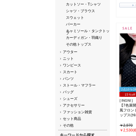
カットソー・Tシャツ
シャツ・ブラウス
スウェット
パーカー
キャミソール・タンクトッ
プ
カーディガン・羽織り
その他トップス
アウター
ニット
ワンピース
スカート
パンツ
ストール・マフラー
2点10％O
バッグ
15％off
シューズ
[ INGNI ]
アクセサリー
【7色展
風フロン
ファッション雑貨
ップス(ｸﾛｵ
セット商品
その他
￥2,970
￥2,530(