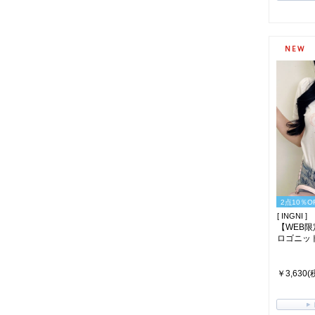
2点10％O
[ INGNI ]
【WEB
ロゴニット(ｵ
￥3,630(