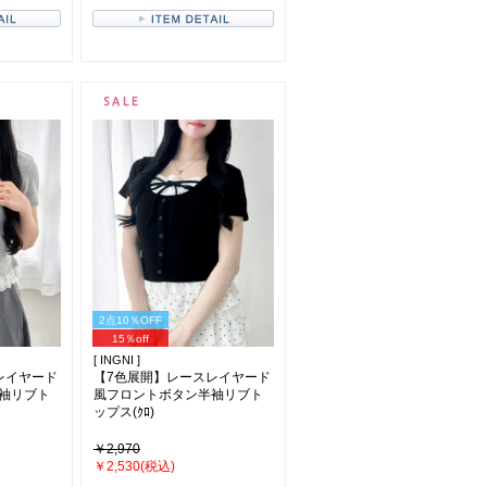
2点10％OFF
15％off
[ INGNI ]
レイヤード
【7色展開】レースレイヤード
袖リブト
風フロントボタン半袖リブト
ップス(ｸﾛ)
￥2,970
￥2,530(税込)