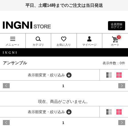
平日、土曜14時までのご注文は当日発送
会員登録
ログイン
INGNI（イン
0
グ）公式通
メニュー＋
カテゴリ
お気に入り
マイページ
カート
販｜INGNI
INGNI
アンサンブル
表示件数：0件
STORE
表示順変更・絞り込み
1
現在、商品がございません。
表示順変更・絞り込み
1