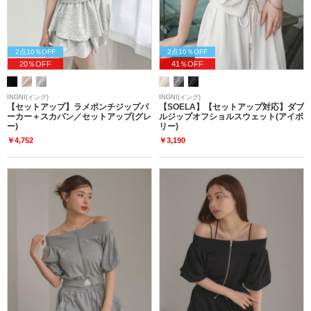
2点10％OFF
2点10％OFF
20％OFF
41％OFF
INGNI(イング)
INGNI(イング)
【セットアップ】ラメポンチジップパ
【SOELA】【セットアップ対応】ダブ
ーカー＋スカパン／セットアップ(グレ
ルジップオフショルスウェット(アイボ
ー)
リー)
￥4,752
￥3,190