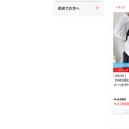
2点10％O
17％off
[ INGNI ]
【WEB
カー(ｵﾌﾎﾜ
￥3,960
￥3,289(