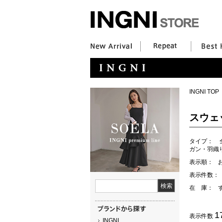
INGNI TOP
スウェ
タイプ：
ガン・羽織
表示順：
表示件数：
在 庫：
1
表示件数
INGNI