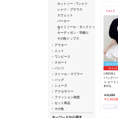
カットソー・Tシャツ
シャツ・ブラウス
スウェット
パーカー
キャミソール・タンクトッ
プ
カーディガン・羽織り
その他トップス
アウター
ニット
ワンピース
スカート
2点10％O
パンツ
30％off
[ INGNI ]
ストール・マフラー
バックハ
バッグ
ショートジ
シューズ
ﾎﾜｲﾄ)
アクセサリー
￥3,289
ファッション雑貨
￥2,302(
セット商品
その他