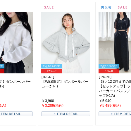
FF
2点10％OFF
2点10％OFF
17％off
8％off
[ INGNI ]
[ INGNI ]
限定】ダンボールパー
【WEB限定】ダンボールパー
【8／12 2時まで
ｲﾄ)
カー(ｸﾞﾚｰ)
【セットアップ】ラ
パーカー＋パンツ／
ップ(ｸﾛ/A)
￥3,960
￥5,940
税込)
￥3,289(税込)
￥5,489(税込)