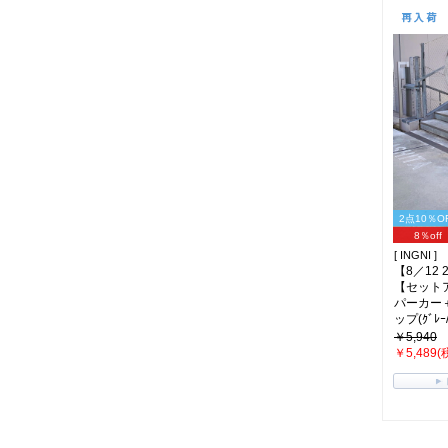
2点10％O
8％off
[ INGNI ]
【8／12
【セット
パーカー
ップ(ｸﾞﾚｰ/
￥5,940
￥5,489(