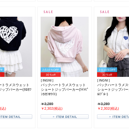
FF
2点10％OFF
2点10％OFF
30％off
30％off
[ INGNI ]
[ INGNI ]
ートラメスウェット
バックハートラメスウェット
バックハートラメス
ップパーカー(ｸﾛ/ｵﾌ
ショートジップパーカー(ﾗｲﾄﾋﾟ
ショートジップパーカー
ﾝｸ/ｵﾌﾎﾜｲﾄ)
ﾙ/ﾌﾞﾙｰ)
￥3,289
￥3,289
税込)
￥2,302(税込)
￥2,302(税込)