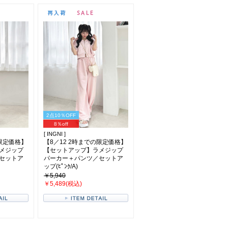
2点10％OFF
8％off
[ INGNI ]
の限定価格】
【8／12 2時までの限定価格】
メジップ
【セットアップ】ラメジップ
セットア
パーカー＋パンツ／セットア
ップ(ﾋﾟﾝｸ/A)
￥5,940
￥5,489(税込)