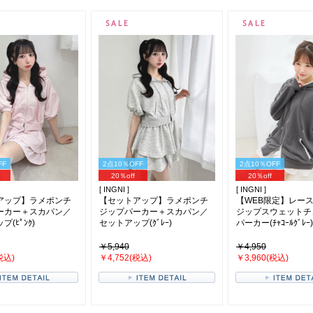
FF
2点10％OFF
2点10％OFF
20％off
20％off
[ INGNI ]
[ INGNI ]
アップ】ラメポンチ
【セットアップ】ラメポンチ
【WEB限定】レー
ーカー＋スカパン／
ジップパーカー＋スカパン／
ジップスウェットチ
(ﾋﾟﾝｸ)
セットアップ(ｸﾞﾚｰ)
パーカー(ﾁｬｺｰﾙｸﾞﾚｰ)
￥5,940
￥4,950
税込)
￥4,752(税込)
￥3,960(税込)