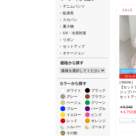
デニムパンツ
低身長
スカパン
夏小物
UV・冷房対策
リボン
セットアップ
オケージョン
2点10％O
20％off
[ INGNI ]
【セット
ホワイト
ブラック
ジップパ
グレー
ブラウン
セットアップ
ベージュ
グリーン
￥5,940
ブルー
パープル
￥4,752(
イエロー
ピンク
レッド
オレンジ
シルバー
ゴールド
その他