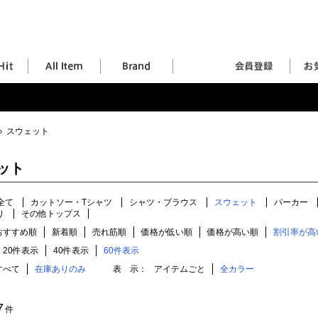
スウェット
ット
全て
カットソー・Tシャツ
シャツ・ブラウス
スウェット
パーカー
り
その他トップス
おすすめ順
新着順
売れ筋順
価格が低い順
価格が高い順
割引率が高
20件表示
40件表示
60件表示
すべて
在庫ありのみ
表 示：
アイテムごと
全カラー
7
件