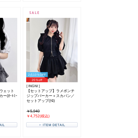
2点10％OFF
20％off
[ INGNI ]
ウェット
【セットアップ】ラメポンチ
(ｵｰﾄﾐｰ
ジップパーカー＋スカパン／
セットアップ(ｸﾛ)
￥5,940
￥4,752(税込)