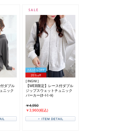
2点10％OFF
20％off
[ INGNI ]
ス付ダブル
【WEB限定】レース付ダブル
ュニック
ジップスウェットチュニック
パーカー(ｵｰﾄﾐｰﾙ)
￥4,950
￥3,960(税込)