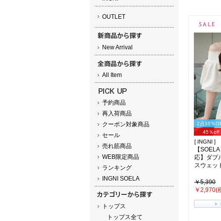
OUTLET
New Arrival
All Item
予約商品
再入荷商品
クーポン対象商品
2点10％O
45％off
セール
[ INGNI ]
売れ筋商品
【SOEL
WEB限定商品
応】ダブ
スウェット(
ランキング
INGNI SOELA
￥5,390
￥2,970(
トップス
トップス全て