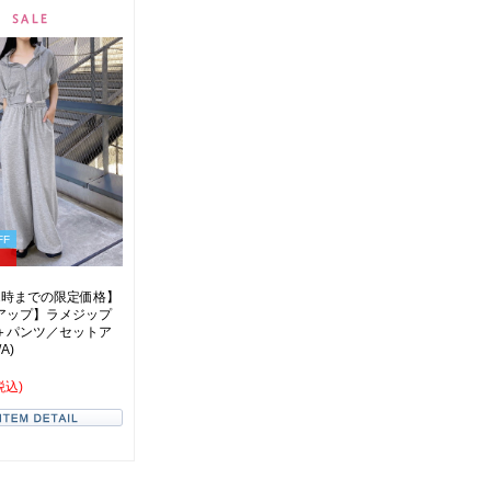
FF
 2時までの限定価格】
アップ】ラメジップ
＋パンツ／セットア
A)
税込)