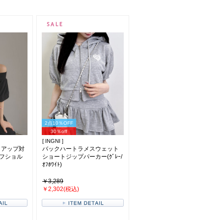
2点10％OFF
30％off
[ INGNI ]
トアップ対
バックハートラメスウェット
フショル
ショートジップパーカー(ｸﾞﾚｰ/
ｵﾌﾎﾜｲﾄ)
￥3,289
￥2,302(税込)