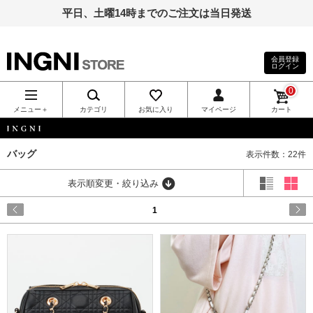
平日、土曜14時までのご注文は当日発送
会員登録
ログイン
INGNI（イン
0
グ）公式通
メニュー＋
カテゴリ
お気に入り
マイページ
カート
販｜INGNI
INGNI
バッグ
表示件数：22件
STORE
表示順変更・絞り込み
1