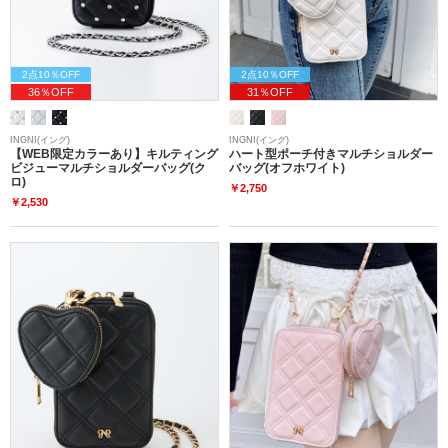
2点10％OFF
2点10％OFF
36％OFF
31％OFF
INGNI(イング)
INGNI(イング)
【WEB限定カラーあり】キルティング
ハート型ポーチ付きマルチショルダー
ビジューマルチショルダーバッグ(ク
バッグ(オフホワイト)
ロ)
￥2,750
￥2,530