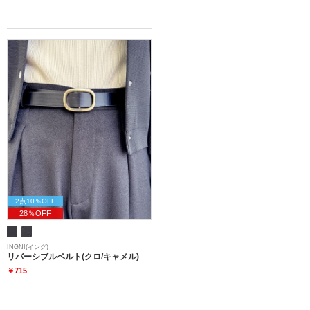
2点10％OFF
28％OFF
INGNI(イング)
リバーシブルベルト(クロ/キャメル)
￥715