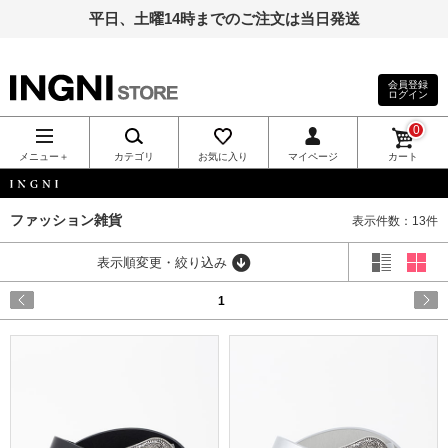
平日、土曜14時までのご注文は当日発送
会員登録
ログイン
INGNI（イン
0
グ）公式通
メニュー＋
カテゴリ
お気に入り
マイページ
カート
販｜INGNI
INGNI
ファッション雑貨
表示件数：13件
STORE
表示順変更・絞り込み
1