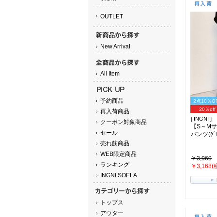
OUTLET
New Arrival
All Item
予約商品
2点10％O
20％off
再入荷商品
[ INGNI ]
クーポン対象商品
【S～M
セール
パンツ(ｸﾞﾚ
売れ筋商品
WEB限定商品
￥3,960
ランキング
￥3,168(
INGNI SOELA
トップス
アウター