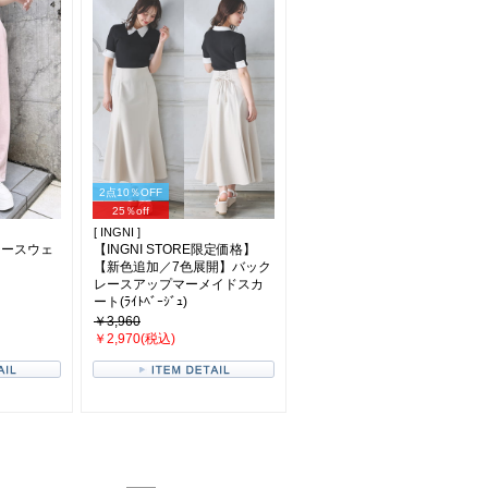
2点10％OFF
25％off
[ INGNI ]
ジースウェ
【INGNI STORE限定価格】
【新色追加／7色展開】バック
レースアップマーメイドスカ
ート(ﾗｲﾄﾍﾞｰｼﾞｭ)
￥3,960
￥2,970(税込)