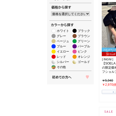
ホワイト
ブラック
グレー
ブラウン
ベージュ
グリーン
ブルー
パープル
2点10％O
イエロー
ピンク
50％off
レッド
オレンジ
[ INGNI ]
シルバー
ゴールド
【SOELA
その他
の限定価
フショルブ
￥5,940
￥2,970(