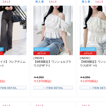
FF
2点10％OFF
2点10％OFF
40％off
40％off
[ INGNI ]
[ INGNI ]
サイズ】フレアデニム
【WEB限定】ワンショルブラ
【WEB限定】ワン
ｰ)
ウス(ｱｲﾎﾞﾘｰ)
ウス(ｵﾌ/ﾄﾞｯﾄ)
￥4,950
￥4,950
税込)
￥2,970(税込)
￥2,970(税込)