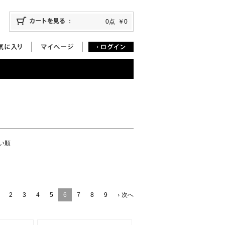
0点
￥0
い順
2
3
4
5
6
7
8
9
次へ