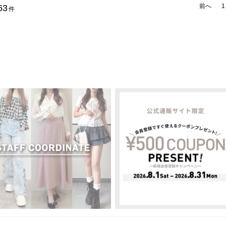
前へ
1
63
件