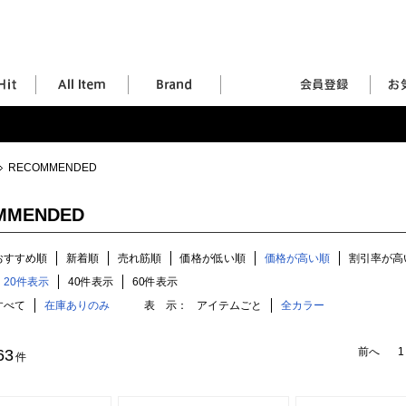
RECOMMENDED
MMENDED
おすすめ順
新着順
売れ筋順
価格が低い順
価格が高い順
割引率が高
20件表示
40件表示
60件表示
すべて
在庫ありのみ
表 示：
アイテムごと
全カラー
前へ
1
63
件