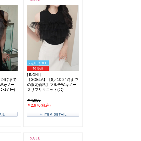
2点10％OFF
40％off
[ INGNI ]
 24時まで
【SOELA】【8／10 24時まで
Wayノー
の限定価格】マルチWayノー
ﾙｸﾞﾚｰ)
スリフリルニット(ｸﾛ)
￥4,950
￥2,970(税込)