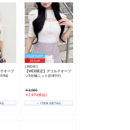
2点10％OFF
25％off
[ INGNI ]
ルテオープ
【WEB限定】デコルテオープ
/ｸﾛ)
ン5分袖ニット(ｵﾌﾎﾜｲﾄ)
￥3,960
￥2,970(税込)