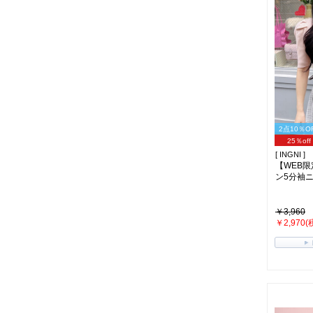
2点10％O
25％off
[ INGNI ]
【WEB
ン5分袖ニッ
￥3,960
￥2,970(