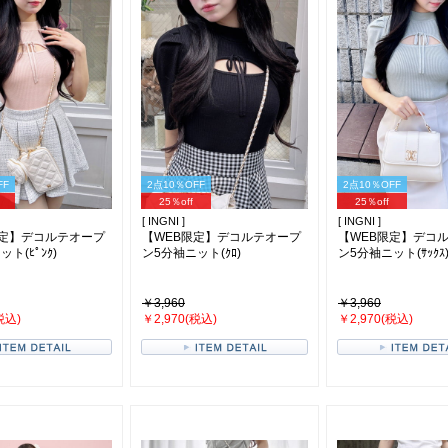
FF
2点10％OFF
2点10％OFF
25％off
25％off
[ INGNI ]
[ INGNI ]
限定】デコルテオープ
【WEB限定】デコルテオープ
【WEB限定】デコ
ト(ﾋﾟﾝｸ)
ン5分袖ニット(ｸﾛ)
ン5分袖ニット(ｻｯｸｽ
￥3,960
￥3,960
税込)
￥2,970(税込)
￥2,970(税込)