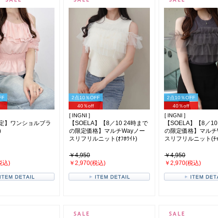
FF
2点10％OFF
2点10％OFF
40％off
40％off
[ INGNI ]
[ INGNI ]
限定】ワンショルブラ
【SOELA】【8／10 24時まで
【SOELA】【8／10
)
の限定価格】マルチWayノー
の限定価格】マルチ
スリフリルニット(ｵﾌﾎﾜｲﾄ)
スリフリルニット(ﾁｬｺｰ
￥4,950
￥4,950
税込)
￥2,970(税込)
￥2,970(税込)