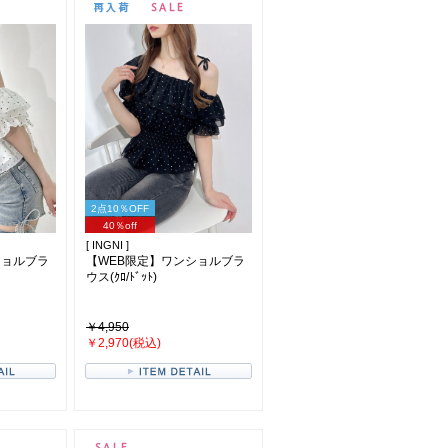
2点10％OFF
40％off
[ INGNI ]
ショルブラ
【WEB限定】ワンショルブラ
ウス(ｸﾛ/ﾄﾞｯﾄ)
￥4,950
￥2,970(税込)