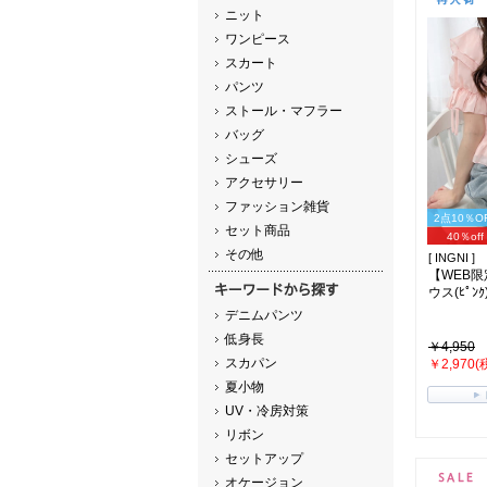
ニット
ワンピース
スカート
パンツ
ストール・マフラー
バッグ
シューズ
アクセサリー
ファッション雑貨
2点10％O
セット商品
40％off
その他
[ INGNI ]
【WEB
ウス(ﾋﾟﾝｸ
デニムパンツ
低身長
￥4,950
スカパン
￥2,970(
夏小物
UV・冷房対策
リボン
セットアップ
オケージョン