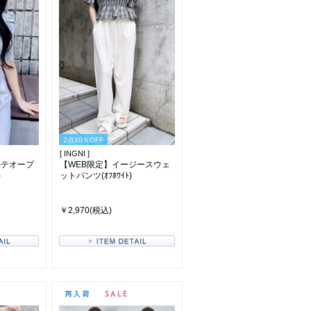
2点10％OFF
[ INGNI ]
ルテオープ
【WEB限定】イージースウェ
)
ットパンツ(ｵﾌﾎﾜｲﾄ)
￥2,970(税込)