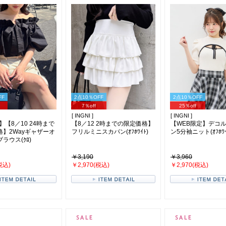
FF
2点10％OFF
2点10％OFF
7％off
25％off
[ INGNI ]
[ INGNI ]
】【8／10 24時まで
【8／12 2時までの限定価格】
【WEB限定】デコ
格】2Wayギャザーオ
フリルミニスカパン(ｵﾌﾎﾜｲﾄ)
ン5分袖ニット(ｵﾌﾎﾜｲﾄ
ラウス(ｸﾛ)
￥3,190
￥3,960
税込)
￥2,970(税込)
￥2,970(税込)