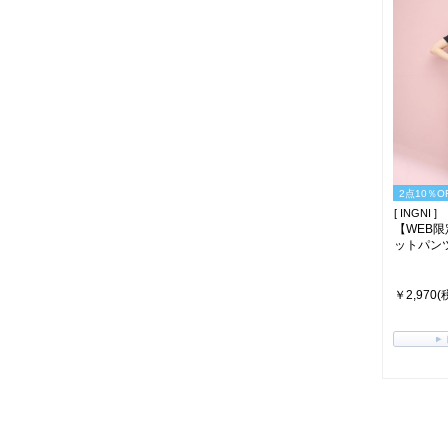
2点10％O
[ INGNI ]
【WEB
ットパンツ(
￥2,970(