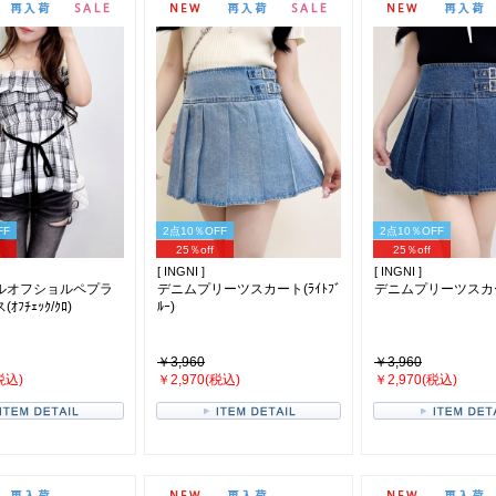
FF
2点10％OFF
2点10％OFF
25％off
25％off
[ INGNI ]
[ INGNI ]
ルオフショルペプラ
デニムプリーツスカート(ﾗｲﾄﾌﾞ
デニムプリーツスカート
ﾌﾁｪｯｸ/ｸﾛ)
ﾙｰ)
￥3,960
￥3,960
税込)
￥2,970(税込)
￥2,970(税込)