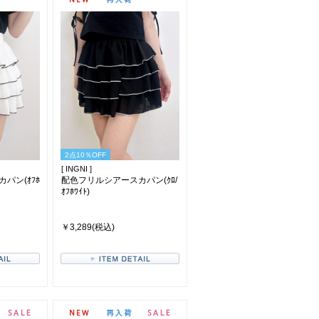
2点10％OFF
[ INGNI ]
パン(ｵﾌﾎ
配色フリルシアースカパン(ｸﾛ/
ｵﾌﾎﾜｲﾄ)
￥3,289(税込)