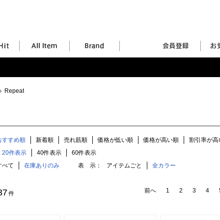
Repeat
おすすめ順
新着順
売れ筋順
価格が低い順
価格が高い順
割引率が高
20件表示
40件表示
60件表示
すべて
在庫ありのみ
表 示：
アイテムごと
全カラー
前へ
1
2
3
4
37
件