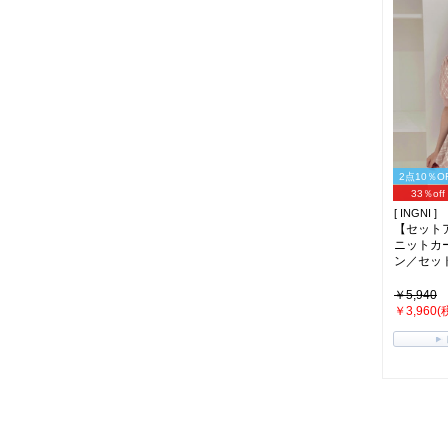
2点10％O
33％off
[ INGNI ]
【セット
ニットカ
ン／セットア
￥5,940
￥3,960(