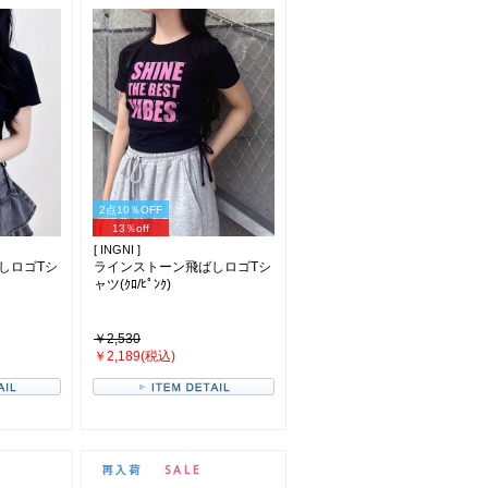
2点10％OFF
13％off
[ INGNI ]
しロゴTシ
ラインストーン飛ばしロゴTシ
ャツ(ｸﾛ/ﾋﾟﾝｸ)
￥2,530
￥2,189(税込)