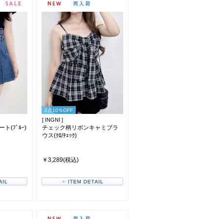
2点10％OFF
[ INGNI ]
(ﾌﾞﾙｰ)
チェック柄リボンキャミブラ
ウス(ｸﾛ/ﾁｪｯｸ)
￥3,289(税込)