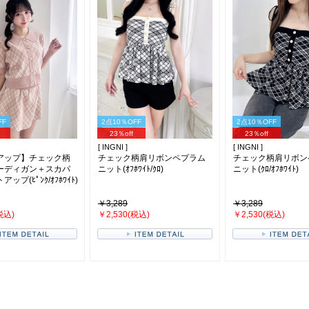
FF
2点10％OFF
2点10％OFF
23％off
23％off
[ INGNI ]
[ INGNI ]
アップ】チェック柄
チェック柄肩リボンペプラム
チェック柄肩リボン
ーディガン＋スカパ
ニット(ｵﾌﾎﾜｲﾄ/ｸﾛ)
ニット(ｸﾛ/ｵﾌﾎﾜｲﾄ)
ップ(ﾋﾟﾝｸ/ｵﾌﾎﾜｲﾄ)
￥3,289
￥3,289
税込)
￥2,530(税込)
￥2,530(税込)