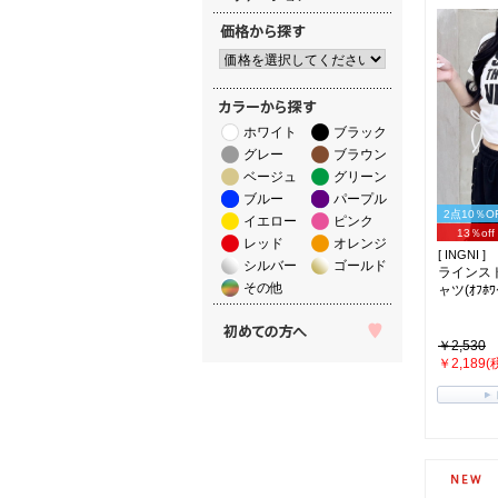
ホワイト
ブラック
グレー
ブラウン
ベージュ
グリーン
ブルー
パープル
2点10％O
イエロー
ピンク
13％off
レッド
オレンジ
[ INGNI ]
シルバー
ゴールド
ラインス
その他
ャツ(ｵﾌﾎﾜｲ
￥2,530
￥2,189(