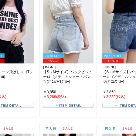
FF
2点10％OFF
2点10％OFF
15％off
15％off
[ INGNI ]
[ INGNI ]
トーン飛ばしロゴTシ
【S～Mサイズ】バックビジュ
【S～Mサイズ】バ
ｸﾛ)
ーロゴ／デニムショートパン
ーロゴ／デニムショ
ツ(ﾃﾞﾆﾑ/ﾗｲﾄﾌﾞﾙｰ)
ツ(ﾃﾞﾆﾑ/ﾌﾞﾙｰ)
￥3,850
￥3,850
税込)
￥3,289(税込)
￥3,289(税込)