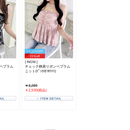
2点10％OFF
23％off
[ INGNI ]
ペプラム
チェック柄肩リボンペプラム
ニット(ﾋﾟﾝｸ/ｵﾌﾎﾜｲﾄ)
￥3,289
￥2,530(税込)