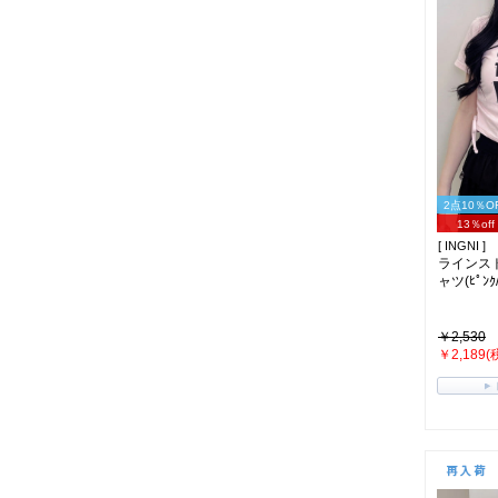
2点10％O
13％off
[ INGNI ]
ラインス
ャツ(ﾋﾟﾝｸ/
￥2,530
￥2,189(