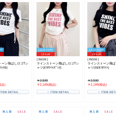
FF
2点10％OFF
2点10％OFF
13％off
13％off
[ INGNI ]
[ INGNI ]
トーン飛ばしロゴTシ
ラインストーン飛ばしロゴTシ
ラインストーン飛ば
ﾄ/ｸﾛ)
ャツ(ｵﾌﾎﾜｲﾄ/ﾋﾟﾝｸ)
ャツ(ｸﾛ/ｵﾌﾎﾜｲﾄ)
￥2,530
￥2,530
税込)
￥2,189(税込)
￥2,189(税込)