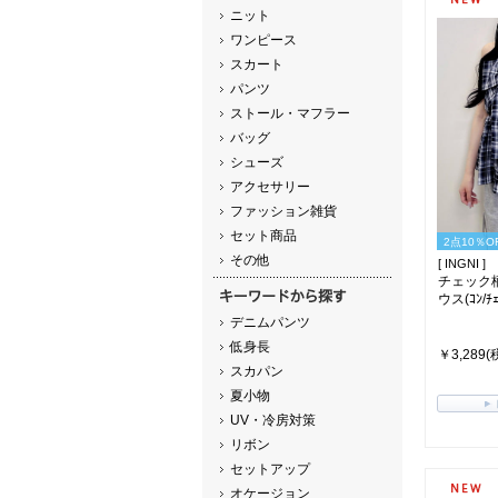
ニット
ワンピース
スカート
パンツ
ストール・マフラー
バッグ
シューズ
アクセサリー
ファッション雑貨
セット商品
2点10％O
その他
[ INGNI ]
チェック
ウス(ｺﾝ/ﾁｪ
デニムパンツ
低身長
￥3,289(
スカパン
夏小物
UV・冷房対策
リボン
セットアップ
オケージョン