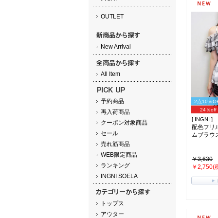
OUTLET
New Arrival
All Item
予約商品
2点10％O
24％off
再入荷商品
[ INGNI ]
クーポン対象商品
配色フリ
セール
ムブラウス(ｵ
売れ筋商品
WEB限定商品
￥3,630
ランキング
￥2,750(
INGNI SOELA
トップス
アウター