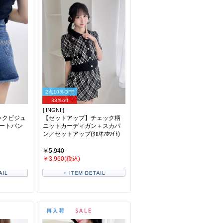
2点10％OFF
33％off
[ INGNI ]
ックビジュ
【セットアップ】チェック柄
ートパン
ニットカーディガン＋スカパ
ン／セットアップ(ｸﾛ/ｵﾌﾎﾜｲﾄ)
￥5,940
￥3,960(税込)