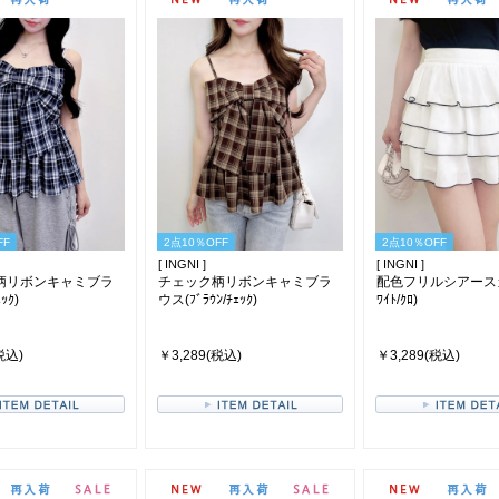
FF
2点10％OFF
2点10％OFF
[ INGNI ]
[ INGNI ]
柄リボンキャミブラ
チェック柄リボンキャミブラ
配色フリルシアースカ
ｯｸ)
ウス(ﾌﾞﾗｳﾝ/ﾁｪｯｸ)
ﾜｲﾄ/ｸﾛ)
税込)
￥3,289(税込)
￥3,289(税込)