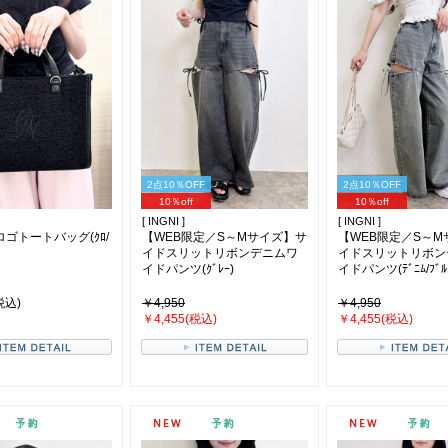
2点10％OFF
2点10％OFF
10％off
10％off
[ INGNI ]
[ INGNI ]
ゴトートバッグ(ｸﾛ/
【WEB限定／S～Mサイズ】サ
【WEB限定／S～M
イドスリットリボンデニムワ
イドスリットリボン
イドパンツ(ｸﾞﾚｰ)
イドパンツ(ﾃﾞﾆﾑ/ﾌﾞﾙ
税込)
￥4,950
￥4,950
￥4,455(税込)
￥4,455(税込)