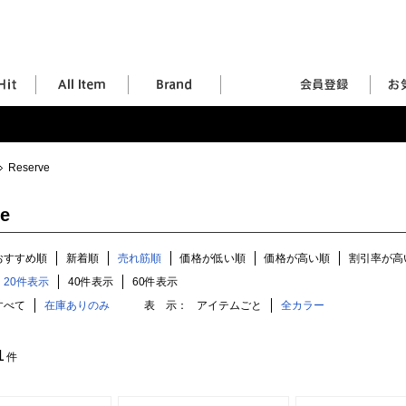
Reserve
e
おすすめ順
新着順
売れ筋順
価格が低い順
価格が高い順
割引率が高
20件表示
40件表示
60件表示
すべて
在庫ありのみ
表 示：
アイテムごと
全カラー
1
件