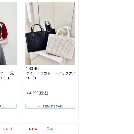
[ INGNI ]
ヤード風
ツイードロゴトートバッグ(ｵﾌ/
ﾄﾞｰ)
ﾂｲｰﾄﾞ)
￥4,290(税込)