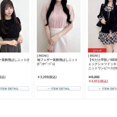
10％off
[ INGNI ]
[ INGNI ]
ー装飾飛ばしニット(ｸ
袖フェザー装飾飛ばしニット
【今だけ早割／WE
(ﾋﾟﾝｸﾍﾞｰｼﾞｭ)
ェックシャツドッキ
ニットワンピース(ｸﾛ/ｸ
税込)
￥3,289(税込)
￥5,390
￥4,851(税込)