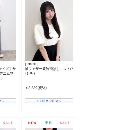
[ INGNI ]
サイズ】サ
袖フェザー装飾飛ばしニット(ｱ
デニムワ
ｲﾎﾞﾘｰ)
ｰ)
￥3,289(税込)