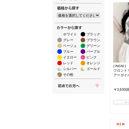
ホワイト
ブラック
グレー
ブラウン
ベージュ
グリーン
ブルー
パープル
イエロー
ピンク
レッド
オレンジ
[ INGNI ]
シルバー
ゴールド
フロント
その他
アーガイル
￥3,630(