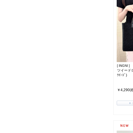
[ INGNI ]
ツイードロ
ﾂｲｰﾄﾞ)
￥4,290(