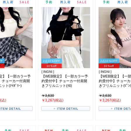
FF
2点10％OFF
2点10％OFF
10％off
10％off
[ INGNI ]
[ INGNI ]
限定】【一部カラー予
【WEB限定】【一部カラー予
【WEB限定】【一
】チョーカー付肩開
約受付中】チョーカー付肩開
約受付中】チョーカ
ト(ｱｲﾎﾞﾘｰ)
きフリルニット(ｸﾛ)
きフリルニット(ﾋﾟﾝｸ
￥3,630
￥3,630
税込)
￥3,267(税込)
￥3,267(税込)