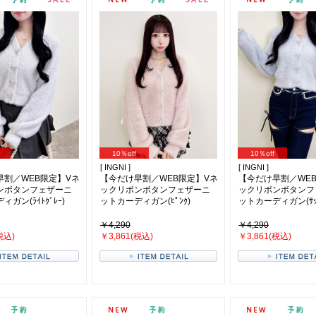
10％off
10％off
[ INGNI ]
[ INGNI ]
早割／WEB限定】Vネ
【今だけ早割／WEB限定】Vネ
【今だけ早割／WE
ンボタンフェザーニ
ックリボンボタンフェザーニ
ックリボンボタンフ
ガン(ﾗｲﾄｸﾞﾚｰ)
ットカーディガン(ﾋﾟﾝｸ)
ットカーディガン(ｻｯｸ
￥4,290
￥4,290
税込)
￥3,861(税込)
￥3,861(税込)