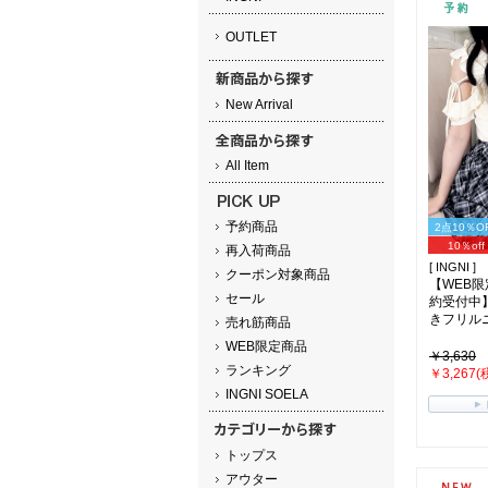
OUTLET
New Arrival
All Item
予約商品
2点10％O
10％off
再入荷商品
[ INGNI ]
クーポン対象商品
【WEB
セール
約受付中
きフリルニッ
売れ筋商品
WEB限定商品
￥3,630
ランキング
￥3,267(
INGNI SOELA
トップス
アウター