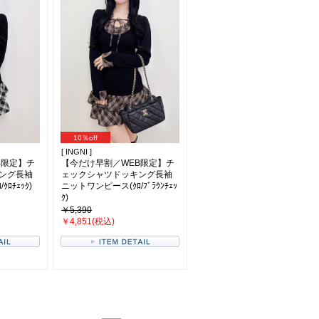
10％off
[ INGNI ]
B限定】チ
【今だけ早割／WEB限定】チ
ング長袖
ェックシャツドッキング長袖
ﾛﾁｪｯｸ)
ニットワンピース(ｸﾛ/ﾌﾞﾗｳﾝﾁｪｯ
ｸ)
￥5,390
￥4,851(税込)