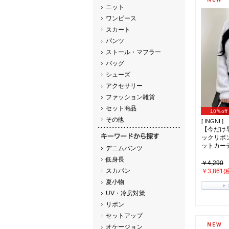
ニット
ワンピース
スカート
パンツ
ストール・マフラー
バッグ
シューズ
アクセサリー
ファッション雑貨
セット商品
10％off
その他
[ INGNI ]
【今だけ
ックリボ
ットカーディ
デニムパンツ
低身長
￥4,290
スカパン
￥3,861(
夏小物
UV・冷房対策
リボン
セットアップ
オケージョン