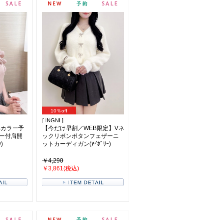
10％off
[ INGNI ]
部カラー予
【今だけ早割／WEB限定】Vネ
ー付肩開
ックリボンボタンフェザーニ
)
ットカーディガン(ｱｲﾎﾞﾘｰ)
￥4,290
￥3,861(税込)