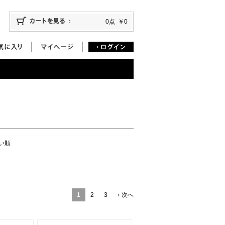
0点
￥0
い順
1
2
3
次へ