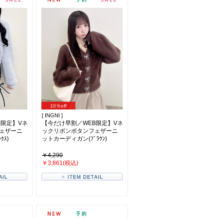
10％off
[ INGNI ]
B限定】Vネ
【今だけ早割／WEB限定】Vネ
ェザーニ
ックリボンボタンフェザーニ
ｽ)
ットカーディガン(ﾌﾞﾗｳﾝ)
￥4,290
￥3,861(税込)