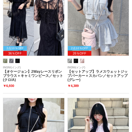
2点10％OFF
2点10％OFF
36％OFF
26％OFF
INGNI(イング)
INGNI(イング)
【オケージョン】2Wayレースリボン
【セットアップ】ラメスウェットジッ
ブラウス＋キャミワンピース／セット
プパーカー＋スカパン／セットアップ
(クロ/A)
(グレー)
￥6,930
￥4,389