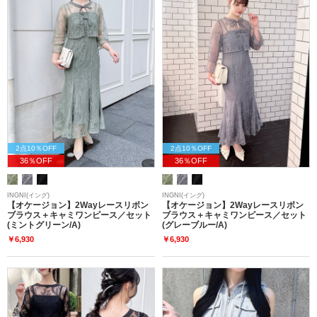
2点10％OFF
2点10％OFF
36％OFF
36％OFF
INGNI(イング)
INGNI(イング)
【オケージョン】2Wayレースリボン
【オケージョン】2Wayレースリボン
ブラウス＋キャミワンピース／セット
ブラウス＋キャミワンピース／セット
(ミントグリーン/A)
(グレーブルー/A)
￥6,930
￥6,930