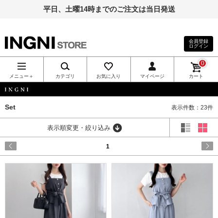
平日、土曜14時までのご注文は当日発送
会員登録
ログイン
INGNI（イン
0
グ）公式通
メニュー＋
カテゴリ
お気に入り
マイページ
カート
販｜INGNI
INGNI
Set
表示件数：23件
STORE
表示順変更・絞り込み
1