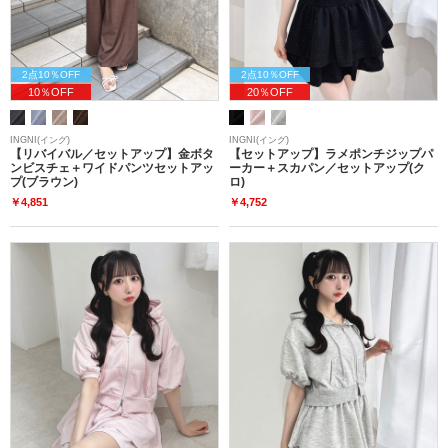
2点10％OFF
2点10％OFF
10％OFF
20％OFF
INGNI(イング)
INGNI(イング)
【リバイバル／セットアップ】金ボタ
【セットアップ】ラメポンチジップパ
ンビスチェ＋ワイドパンツセットアッ
ーカー＋スカパン／セットアップ(ク
プ(ブラウン)
ロ)
￥4,851
￥4,752