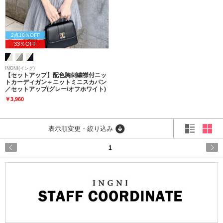
2点10％OFF
33％OFF
INGNI(イング)
【セットアップ】配色胸刺繍襟付ニッ
トカーディガン＋ニットミニスカパン
／セットアップ(グレー/オフホワイト)
￥3,960
表示順変更・絞り込み
1