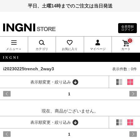
平日、土曜14時までのご注文は当日発送
会員登録
ログイン
INGNI（イン
0
グ）公式通
メニュー＋
カテゴリ
お気に入り
マイページ
カート
販｜INGNI
INGNI
i20230225trench_2way3
表示件数：0件
STORE
表示順変更・絞り込み
1
現在、商品がございません。
表示順変更・絞り込み
1