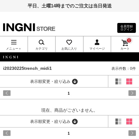
平日、土曜14時までのご注文は当日発送
会員登録
ログイン
INGNI（イン
0
グ）公式通
メニュー＋
カテゴリ
お気に入り
マイページ
カート
販｜INGNI
INGNI
i20230225trench_midi1
表示件数：0件
STORE
表示順変更・絞り込み
1
現在、商品がございません。
表示順変更・絞り込み
1