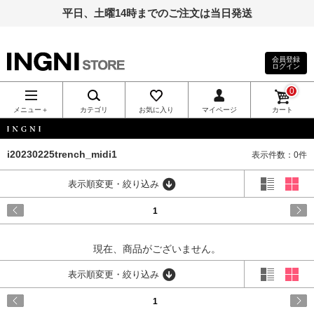
平日、土曜14時までのご注文は当日発送
会員登録
ログイン
INGNI（イン
0
グ）公式通
メニュー＋
カテゴリ
お気に入り
マイページ
カート
販｜INGNI
INGNI
i20230225trench_midi1
表示件数：0件
STORE
表示順変更・絞り込み
1
現在、商品がございません。
表示順変更・絞り込み
1