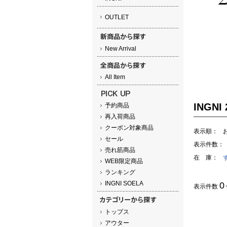
OUTLET
New Arrival
All Item
INGNI 
予約商品
再入荷商品
クーポン対象商品
表示順：
セール
表示件数：
売れ筋商品
在 庫：
WEB限定商品
ランキング
INGNI SOELA
0
表示件数
トップス
アウター