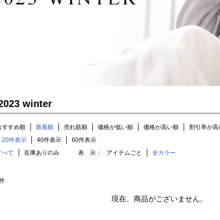
2023 winter
おすすめ順
新着順
売れ筋順
価格が低い順
価格が高い順
割引率が高
20件表示
40件表示
60件表示
すべて
在庫ありのみ
表 示：
アイテムごと
全カラー
件
現在、商品がございません。