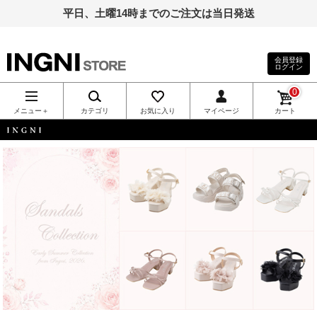
平日、土曜14時までのご注文は当日発送
会員登録
ログイン
INGNI（イン
0
グ）公式通
メニュー＋
カテゴリ
お気に入り
マイページ
カート
販｜INGNI
INGNI
STORE