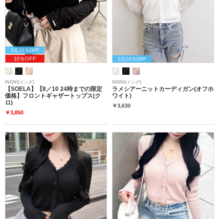
2点10％OFF
10％OFF
2点10％OFF
INGNI(イング)
INGNI(イング)
【SOELA】【8／10 24時までの限定
ラメシアーニットカーディガン(オフホ
価格】フロントギャザートップス(ク
ワイト)
ロ)
￥3,630
￥3,850