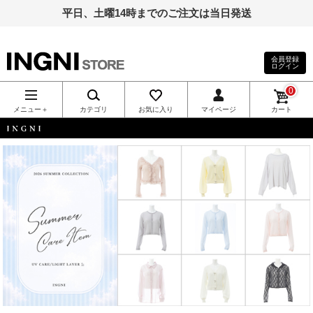
平日、土曜14時までのご注文は当日発送
会員登録
ログイン
INGNI（イン
0
グ）公式通
メニュー＋
カテゴリ
お気に入り
マイページ
カート
販｜INGNI
INGNI
STORE