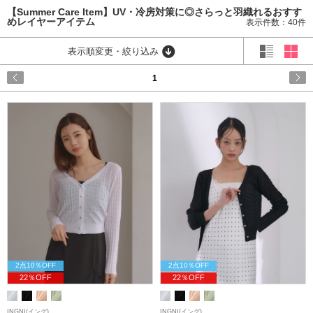
【Summer Care Item】UV・冷房対策に◎さらっと羽織れるおすす
めレイヤーアイテム
表示件数：40件
表示順変更・絞り込み
1
2点10％OFF
2点10％OFF
22％OFF
22％OFF
INGNI(イング)
INGNI(イング)