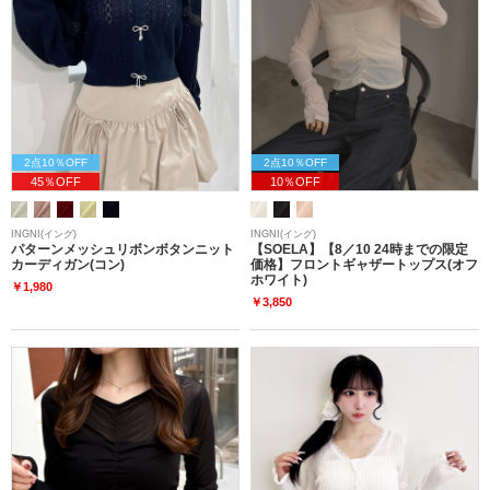
2点10％OFF
2点10％OFF
45％OFF
10％OFF
INGNI(イング)
INGNI(イング)
パターンメッシュリボンボタンニット
【SOELA】【8／10 24時までの限定
カーディガン(コン)
価格】フロントギャザートップス(オフ
ホワイト)
￥1,980
￥3,850