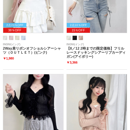
2点20％OFF
2点10％OFF
38％OFF
15％OFF
INGNI(イング)
INGNI(イング)
2Way肩リボンオフショルシアーシャ
【8／12 2時までの限定価格】フリル
ツ（ＯＵＴＬＥＴ）(ピンク)
レースドッキングシアーリブカーディ
ガン(アイボリー)
￥1,980
￥3,366