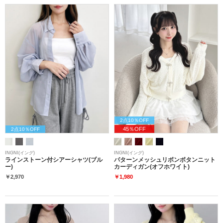
2点10％OFF
45％OFF
2点10％OFF
INGNI(イング)
INGNI(イング)
ラインストーン付シアーシャツ(ブル
パターンメッシュリボンボタンニット
ー)
カーディガン(オフホワイト)
￥2,970
￥1,980