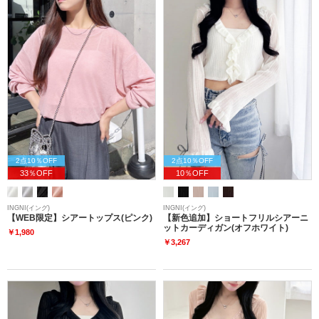
2点10％OFF
2点10％OFF
33％OFF
10％OFF
INGNI(イング)
INGNI(イング)
【WEB限定】シアートップス(ピンク)
【新色追加】ショートフリルシアーニ
ットカーディガン(オフホワイト)
￥1,980
￥3,267