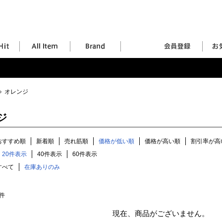
オレンジ
ジ
おすすめ順
新着順
売れ筋順
価格が低い順
価格が高い順
割引率が高
20件表示
40件表示
60件表示
すべて
在庫ありのみ
件
現在、商品がございません。