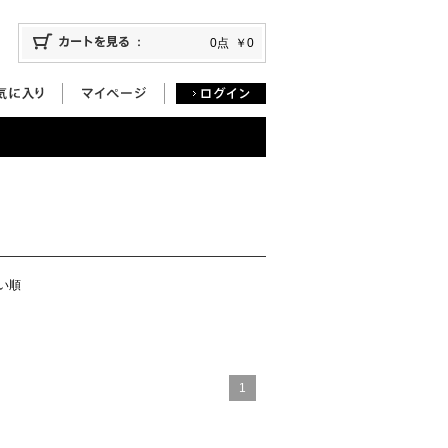
0点
￥0
い順
1