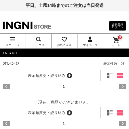
平日、土曜14時までのご注文は当日発送
会員登録
ログイン
INGNI（イン
0
グ）公式通
メニュー＋
カテゴリ
お気に入り
マイページ
カート
販｜INGNI
INGNI
オレンジ
表示件数：0件
STORE
表示順変更・絞り込み
1
現在、商品がございません。
表示順変更・絞り込み
1