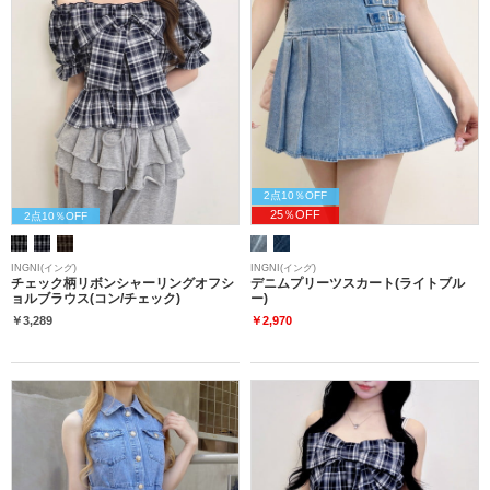
2点10％OFF
25％OFF
2点10％OFF
INGNI(イング)
INGNI(イング)
チェック柄リボンシャーリングオフシ
デニムプリーツスカート(ライトブル
ョルブラウス(コン/チェック)
ー)
￥3,289
￥2,970