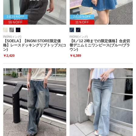
2点10％OFF
2点10％OFF
55％OFF
11％OFF
INGNI(イング)
INGNI(イング)
【SOELA】【INGNI STORE限定価
【8／12 2時までの限定価格】合皮切
格】レースドッキングリブトップス(コ
替デニムミニワンピース(ブルー/ブラ
ン)
ウン)
￥2,420
￥4,389