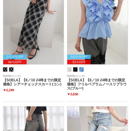
2点10％OFF
2点10％OFF
66％OFF
33％OFF
INGNI(イング)
INGNI(イング)
【SOELA】【8／10 24時までの限定
【SOELA】【8／10 24時までの限定
価格】シアーチェックスカート(コン)
価格】フリルペプラムノースリブラウ
ス(ブルー)
￥2,189
￥3,630