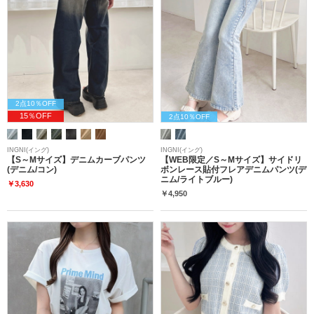
2点10％OFF
15％OFF
2点10％OFF
INGNI(イング)
INGNI(イング)
【S～Mサイズ】デニムカーブパンツ
【WEB限定／S～Mサイズ】サイドリ
(デニム/コン)
ボンレース貼付フレアデニムパンツ(デ
ニム/ライトブルー)
￥3,630
￥4,950