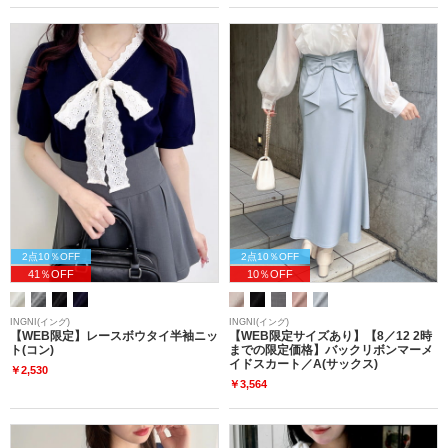
2点10％OFF
2点10％OFF
41％OFF
10％OFF
INGNI(イング)
INGNI(イング)
【WEB限定】レースボウタイ半袖ニッ
【WEB限定サイズあり】【8／12 2時
ト(コン)
までの限定価格】バックリボンマーメ
イドスカート／A(サックス)
￥2,530
￥3,564