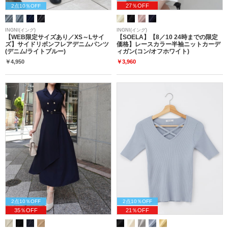
27％OFF
2点10％OFF
INGNI(イング)
INGNI(イング)
【WEB限定サイズあり／XS～Lサイ
【SOELA】【8／10 24時までの限定
ズ】サイドリボンフレアデニムパンツ
価格】レースカラー半袖ニットカーデ
(デニム/ライトブルー)
ィガン(コン/オフホワイト)
￥4,950
￥3,960
2点10％OFF
2点10％OFF
35％OFF
21％OFF