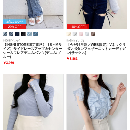
2点10％OFF
20％OFF
10％OFF
INGNI(イング)
INGNI(イング)
【INGNI STORE限定価格】【S～Mサ
【今だけ早割／WEB限定】Vネックリ
イズ】サイドレースアップ＆センター
ボンボタンフェザーニットカーディガ
シームフレアデニムパンツ(デニム/ブ
ン(サックス)
ルー)
￥3,861
￥3,960