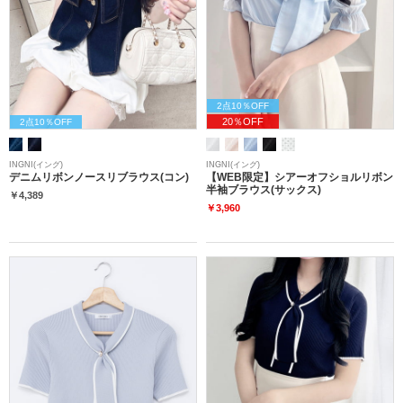
2点10％OFF
20％OFF
2点10％OFF
INGNI(イング)
INGNI(イング)
デニムリボンノースリブラウス(コン)
【WEB限定】シアーオフショルリボン
半袖ブラウス(サックス)
￥4,389
￥3,960