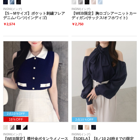
INGNI(イング)
INGNI(イング)
【S～Mサイズ】ポケット刺繍フレア
【WEB限定】胸ロゴシアーニットカー
デニムパンツ(インディゴ)
ディガン(サックス/オフホワイト)
￥2,574
￥2,750
2点10％OFF
18％OFF
2点10％OFF
INGNI(イング)
INGNI(イング)
【WEB限定】襟付金ボタンラメノース
【SOELA】【8／10 24時までの限定