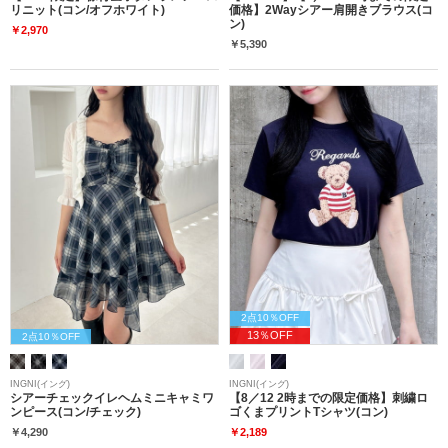
リニット(コン/オフホワイト)
価格】2Wayシアー肩開きブラウス(コ
ン)
￥2,970
￥5,390
2点10％OFF
13％OFF
2点10％OFF
INGNI(イング)
INGNI(イング)
シアーチェックイレヘムミニキャミワ
【8／12 2時までの限定価格】刺繍ロ
ンピース(コン/チェック)
ゴくまプリントTシャツ(コン)
￥4,290
￥2,189