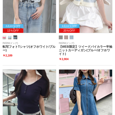
2点10％OFF
2点10％OFF
13％OFF
20％OFF
INGNI(イング)
INGNI(イング)
転写フォトTシャツ(オフホワイト/ブル
【WEB限定】ツイードバイカラー半袖
ー)
ニットカーディガン(ブルー/オフホワ
イト)
￥2,189
￥2,904