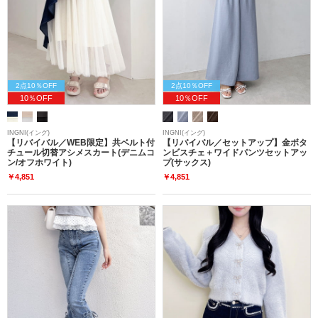
2点10％OFF
2点10％OFF
10％OFF
10％OFF
INGNI(イング)
INGNI(イング)
【リバイバル／WEB限定】共ベルト付
【リバイバル／セットアップ】金ボタ
チュール切替アシメスカート(デニムコ
ンビスチェ＋ワイドパンツセットアッ
ン/オフホワイト)
プ(サックス)
￥4,851
￥4,851