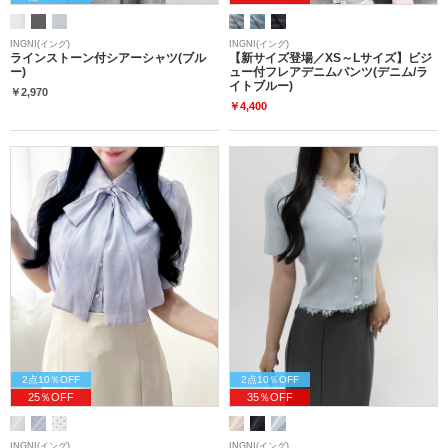
INGNI(イング)
INGNI(イング)
ラインストーン付シアーシャツ(ブル
【新サイズ登場／XS～Lサイズ】ビジ
ー)
ュー付フレアデニムパンツ(デニム/ラ
イトブルー)
￥2,970
￥4,400
2点10％OFF
2点10％OFF
25％OFF
35％OFF
INGNI(イング)
INGNI(イング)