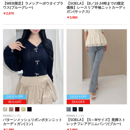
【WEB限定】ラメシアーボウタイブラ
【SOELA】【8／10 24時までの限定
ウス(ブルーグレー)
価格】レースリブ半袖ニットカーディ
ガン(サックス)
￥2,970
￥3,960
2点10％OFF
2点10％OFF
45％OFF
33％OFF
INGNI(イング)
INGNI(イング)
パターンメッシュリボンボタンニット
【SOELA】【S～Mサイズ】美脚スト
カーディガン(コン)
レッチフレアデニムパンツ(ブルー)
￥1,980
￥3,960