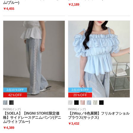
ム/ブルー)
￥2,189
￥4,455
2点10％OFF
2点10％OFF
42％OFF
20％OFF
INGNI(イング)
INGNI(イング)
【SOELA】【INGNI STORE限定価
【2Way／6色展開】フリルオフショル
格】サイドレースデニムパンツ(デニ
ブラウス(サックス)
ム/ライトブルー)
￥3,432
￥4,389