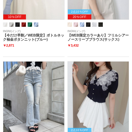
2点10％OFF
10％OFF
20％OFF
INGNI(イング)
INGNI(イング)
【今だけ早割／WEB限定】ボトルネッ
【WEB限定カラーあり】フリルシアー
ク袖金ボタンニット(ブルー)
ノースリーブブラウス(サックス)
￥2,871
￥3,432
2点10％OFF