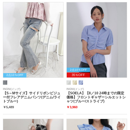
2点10％OFF
35％OFF
2点10％OFF
INGNI(イング)
INGNI(イング)
【S～Mサイズ】サイドリボンビジュ
【SOELA】【8／10 24時までの限定
ー付フレアデニムパンツ(デニム/ライ
価格】フロントギャザーシルエットシ
トブルー)
ャツ(ブルー/ストライプ)
￥5,489
￥3,960