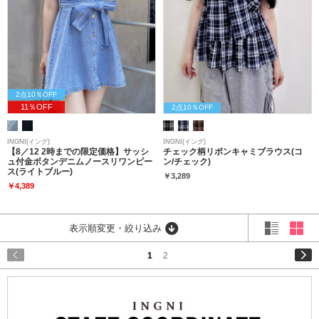
2点10％OFF
11％OFF
2点10％OFF
INGNI(イング)
INGNI(イング)
【8／12 2時までの限定価格】サッシ
チェック柄リボンキャミブラウス(コ
ュ付金ボタンデニムノースリワンピー
ン/チェック)
ス(ライトブルー)
￥3,289
￥4,389
表示順変更・絞り込み
1
2