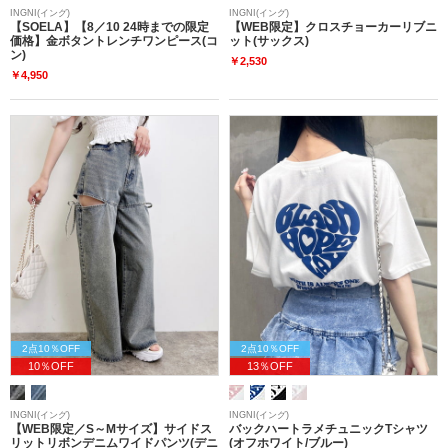
INGNI(イング)
INGNI(イング)
【SOELA】【8／10 24時までの限定
【WEB限定】クロスチョーカーリブニ
価格】金ボタントレンチワンピース(コ
ット(サックス)
ン)
￥2,530
￥4,950
2点10％OFF
2点10％OFF
10％OFF
13％OFF
INGNI(イング)
INGNI(イング)
【WEB限定／S～Mサイズ】サイドス
バックハートラメチュニックTシャツ
リットリボンデニムワイドパンツ(デニ
(オフホワイト/ブルー)