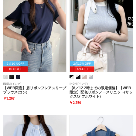
2点10％OFF
2点10％OFF
10％OFF
14％OFF
INGNI(イング)
INGNI(イング)
【WEB限定】肩リボンフレアスリーブ
【8／12 2時までの限定価格】【WEB
ブラウス(コン)
限定】配色リボンノースリニット(サッ
クス/オフホワイト)
￥3,267
￥2,750