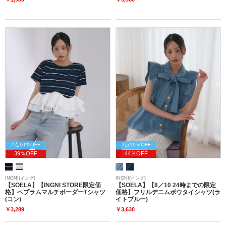
2点10％OFF
2点10％OFF
39％OFF
44％OFF
INGNI(イング)
INGNI(イング)
【SOELA】【INGNI STORE限定価
【SOELA】【8／10 24時までの限定
格】ペプラムマルチボーダーTシャツ
価格】フリルデニムボウタイシャツ(ラ
(コン)
イトブルー)
￥3,289
￥3,630