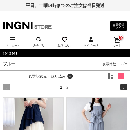
平日、土曜14時までのご注文は当日発送
会員登録
ログイン
INGNI（イン
0
グ）公式通
メニュー＋
カテゴリ
お気に入り
マイページ
カート
販｜INGNI
INGNI
ブルー
表示件数：83件
STORE
表示順変更・絞り込み
1
2