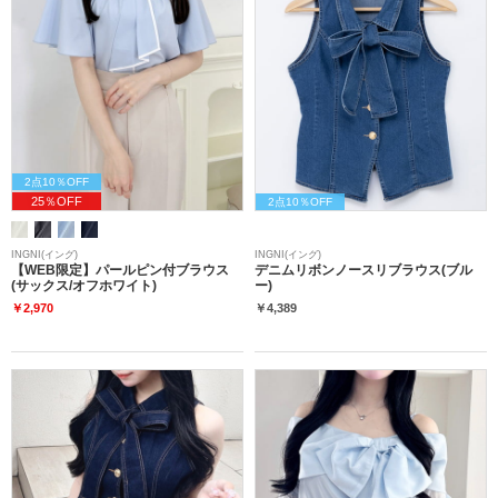
2点10％OFF
25％OFF
2点10％OFF
INGNI(イング)
INGNI(イング)
【WEB限定】パールピン付ブラウス
デニムリボンノースリブラウス(ブル
(サックス/オフホワイト)
ー)
￥2,970
￥4,389