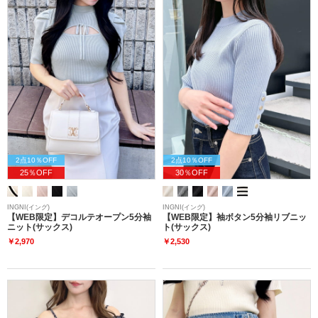
2点10％OFF
2点10％OFF
25％OFF
30％OFF
INGNI(イング)
INGNI(イング)
【WEB限定】デコルテオープン5分袖
【WEB限定】袖ボタン5分袖リブニッ
ニット(サックス)
ト(サックス)
￥2,970
￥2,530