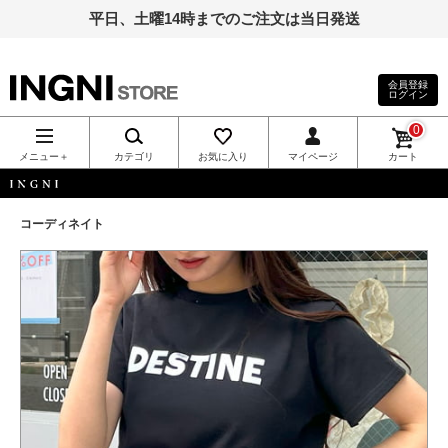
平日、土曜14時までのご注文は当日発送
会員登録
ログイン
INGNI（イン
0
グ）公式通
メニュー＋
カテゴリ
お気に入り
マイページ
カート
販｜INGNI
INGNI
コーディネイト
STORE