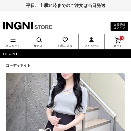
平日、土曜14時までのご注文は当日発送
会員登録
ログイン
INGNI（イン
0
グ）公式通
メニュー＋
カテゴリ
お気に入り
マイページ
カート
販｜INGNI
INGNI
コーディネイト
STORE