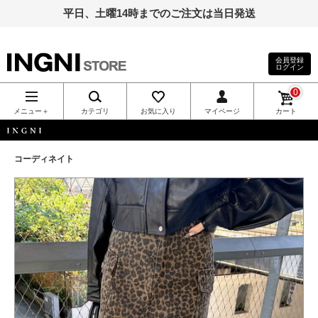
平日、土曜14時までのご注文は当日発送
会員登録
ログイン
INGNI（イン
0
グ）公式通
メニュー＋
カテゴリ
お気に入り
マイページ
カート
販｜INGNI
INGNI
コーディネイト
STORE