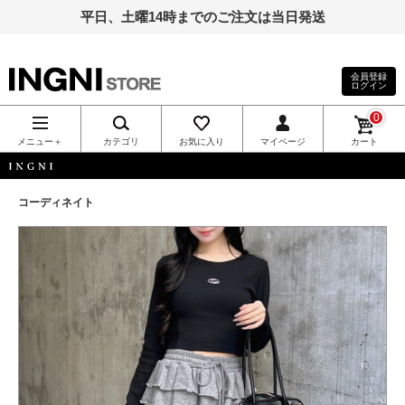
平日、土曜14時までのご注文は当日発送
会員登録
ログイン
INGNI（イン
0
グ）公式通
メニュー＋
カテゴリ
お気に入り
マイページ
カート
販｜INGNI
INGNI
コーディネイト
STORE