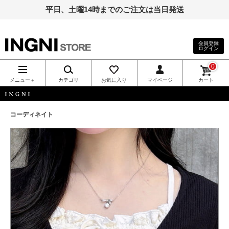
平日、土曜14時までのご注文は当日発送
会員登録
ログイン
INGNI（イン
0
グ）公式通
メニュー＋
カテゴリ
お気に入り
マイページ
カート
販｜INGNI
INGNI
コーディネイト
STORE