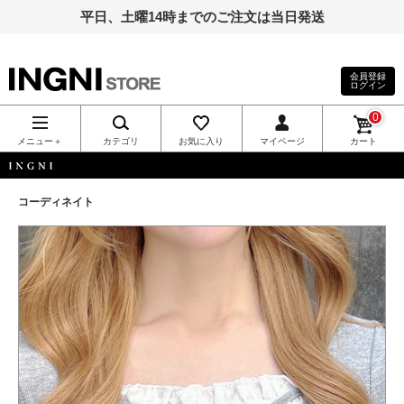
平日、土曜14時までのご注文は当日発送
会員登録
ログイン
INGNI（イン
0
グ）公式通
メニュー＋
カテゴリ
お気に入り
マイページ
カート
販｜INGNI
INGNI
コーディネイト
STORE