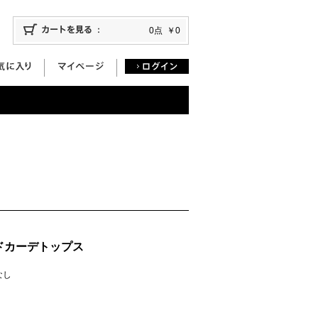
0点
￥0
ドカーデトップス
庫なし