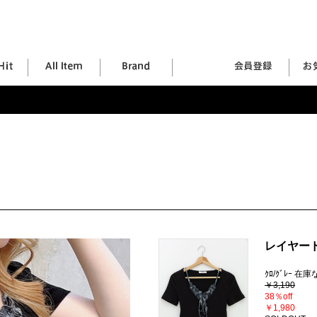
レイヤー
ｸﾛ/ｸﾞﾚｰ 在
￥3,190
38％off
￥1,980