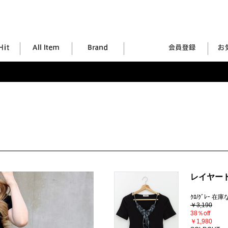
レイヤー
ｸﾛ/ｸﾞﾚｰ 在
￥3,190
38％off
￥1,980