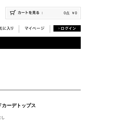
0点
￥0
ドカーデトップス
庫なし