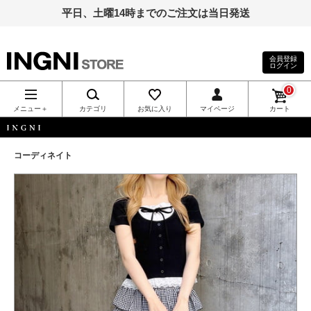
平日、土曜14時までのご注文は当日発送
会員登録
ログイン
INGNI（イン
0
グ）公式通
メニュー＋
カテゴリ
お気に入り
マイページ
カート
販｜INGNI
INGNI
コーディネイト
STORE