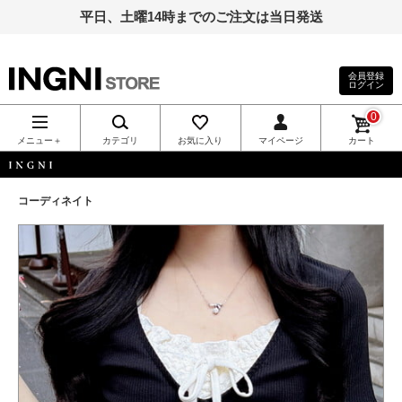
平日、土曜14時までのご注文は当日発送
会員登録
ログイン
INGNI（イン
0
グ）公式通
メニュー＋
カテゴリ
お気に入り
マイページ
カート
販｜INGNI
INGNI
コーディネイト
STORE