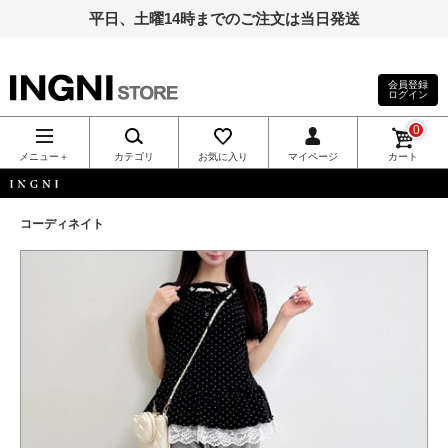
平日、土曜14時までのご注文は当日発送
会員登録
ログイン
INGNI（イン
0
グ）公式通
メニュー＋
カテゴリ
お気に入り
マイページ
カート
販｜INGNI
INGNI
コーディネイト
STORE