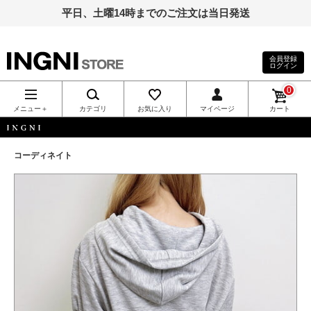
平日、土曜14時までのご注文は当日発送
会員登録
ログイン
INGNI（イン
0
グ）公式通
メニュー＋
カテゴリ
お気に入り
マイページ
カート
販｜INGNI
INGNI
コーディネイト
STORE