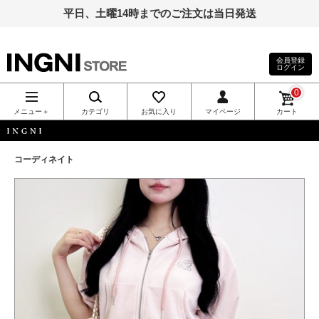
平日、土曜14時までのご注文は当日発送
会員登録
ログイン
INGNI（イン
0
グ）公式通
メニュー＋
カテゴリ
お気に入り
マイページ
カート
販｜INGNI
INGNI
コーディネイト
STORE