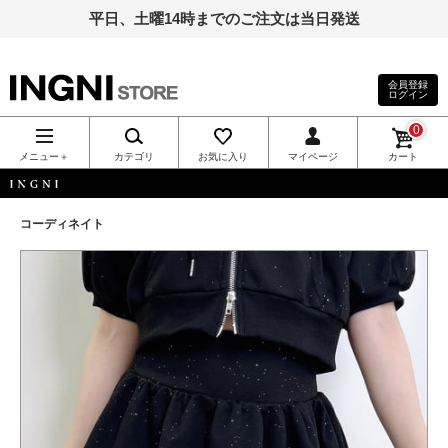
平日、土曜14時までのご注文は当日発送
会員登録
ログイン
INGNI（イン
0
グ）公式通
メニュー＋
カテゴリ
お気に入り
マイページ
カート
販｜INGNI
INGNI
コーディネイト
STORE