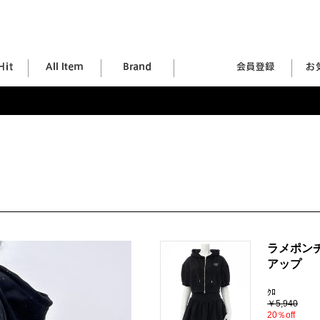
ラメポン
アップ
ｸﾛ
￥5,940
20％off