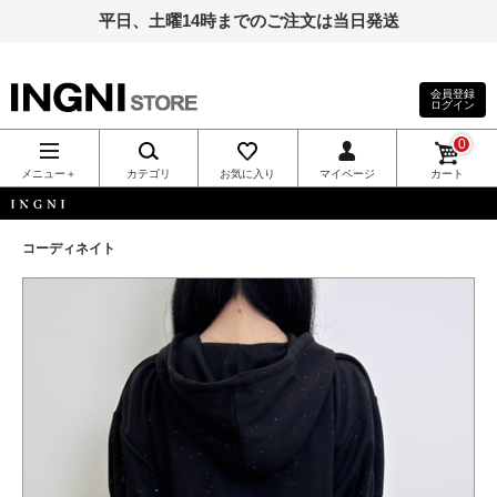
平日、土曜14時までのご注文は当日発送
会員登録
ログイン
INGNI（イン
0
グ）公式通
メニュー＋
カテゴリ
お気に入り
マイページ
カート
販｜INGNI
INGNI
コーディネイト
STORE