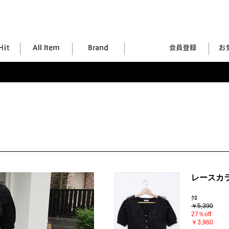
レースカ
ｸﾛ
￥5,390
27％off
￥3,960