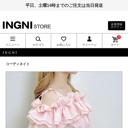
平日、土曜14時までのご注文は当日発送
会員登録
ログイン
INGNI（イン
0
グ）公式通
メニュー＋
カテゴリ
お気に入り
マイページ
カート
販｜INGNI
INGNI
コーディネイト
STORE